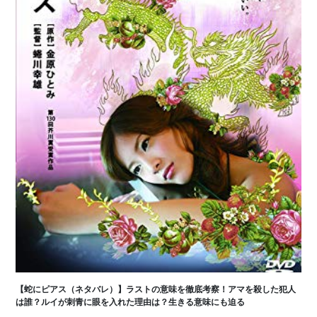
【蛇にピアス（ネタバレ）】ラストの意味を徹底考察！アマを殺した犯人
は誰？ルイが刺青に眼を入れた理由は？生きる意味にも迫る