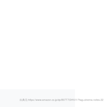
出典元:https://www.amazon.co.jp/dp/B07T7GYKV1/?tag=cinema-notes-22