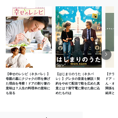
Next
【幸せのレシピ（ネタバレ）】
【はじまりのうた（ネタバ
【テラス
母親の墓にクジャクの羽を捧げ
レ）】グレタの音楽を解説！契
ドア（ネ
た理由を考察！ドアの割り箸の
約をやめて配信で歌を広めた真
ん・オタ
意味は？人生の料理本の意味に
意とは？留守電に乗せた曲に込
関係を解
も迫る
めたものは
結末とは