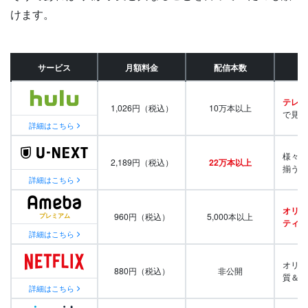
けます。
サービス
月額料金
配信本数
テレビ
1,026円（税込）
10万本以上
で見放
詳細はこちら
様々な
2,189円（税込）
22万本以上
揃う
詳細はこちら
オリジ
960円（税込）
5,000本以上
ティ番
詳細はこちら
オリジ
880円（税込）
非公開
質＆量
詳細はこちら