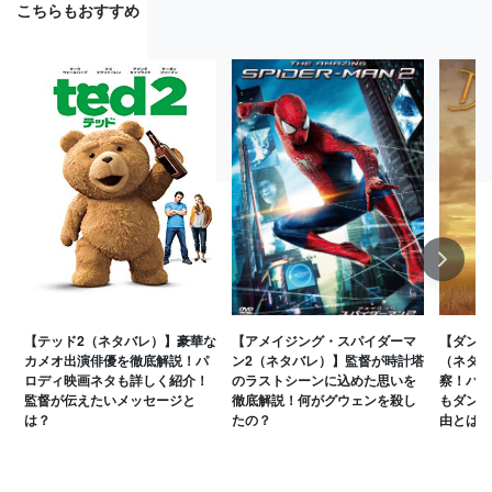
こちらもおすすめ
Next
【テッド2（ネタバレ）】豪華な
【アメイジング・スパイダーマ
【ダンス
カメオ出演俳優を徹底解説！パ
ン2（ネタバレ）】監督が時計塔
（ネタバ
ロディ映画ネタも詳しく紹介！
のラストシーンに込めた思いを
察！バッ
監督が伝えたいメッセージと
徹底解説！何がグウェンを殺し
もダンバ
は？
たの？
由とは