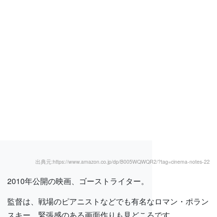
出典元:https://www.amazon.co.jp/dp/B005WQWQR2/?tag=cinema-notes-22
2010年公開の映画、ゴーストライター。
監督は、戦場のピアニストなどでも有名なロマン・ポラン
スキー。緊張感のある画面作りも見どころです。