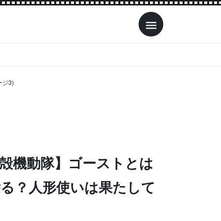
ジ3)
LL/攻殻機動隊】ゴーストとは
潜る？人形使いは果たして