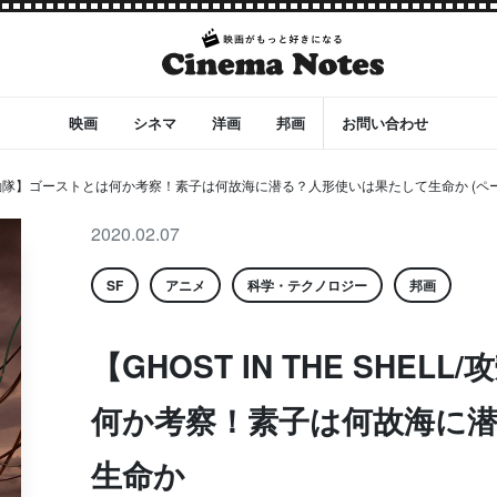
映画
シネマ
洋画
邦画
お問い合わせ
L/攻殻機動隊】ゴーストとは何か考察！素子は何故海に潜る？人形使いは果たして生命か (ペー
2020.02.07
SF
アニメ
科学・テクノロジー
邦画
【GHOST IN THE SHE
何か考察！素子は何故海に
生命か