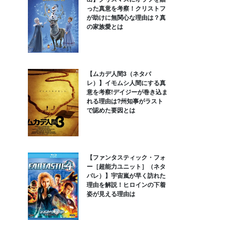
った真意を考察！クリストフ
が助けに無関心な理由は？真
の家族愛とは
【ムカデ人間3（ネタバ
レ）】イモムシ人間にする真
意を考察!デイジーが巻き込ま
れる理由は?州知事がラスト
で認めた要因とは
【ファンタスティック・フォ
ー［超能力ユニット］（ネタ
バレ）】宇宙嵐が早く訪れた
理由を解説！ヒロインの下着
姿が見える理由は