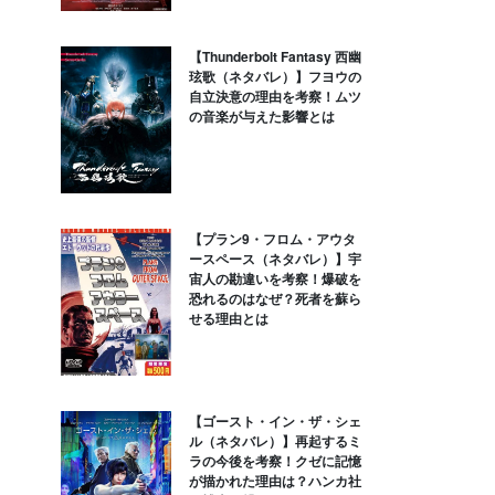
【Thunderbolt Fantasy 西幽
玹歌（ネタバレ）】フヨウの
自立決意の理由を考察！ムツ
の音楽が与えた影響とは
【プラン9・フロム・アウタ
ースペース（ネタバレ）】宇
宙人の勘違いを考察！爆破を
恐れるのはなぜ？死者を蘇ら
せる理由とは
【ゴースト・イン・ザ・シェ
ル（ネタバレ）】再起するミ
ラの今後を考察！クゼに記憶
が描かれた理由は？ハンカ社