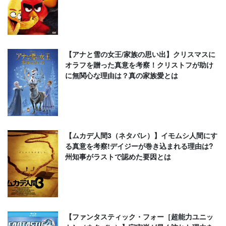
【アナと雪の女王/家族の思い出】クリスマスに
オラフを贈った真意を考察！クリストフが助け
に無関心な理由は？真の家族愛とは
【ムカデ人間3（ネタバレ）】イモムシ人間にす
る真意を考察!デイジーが巻き込まれる理由は?
州知事がラストで認めた要因とは
【ファンタスティック・フォー［超能力ユニッ