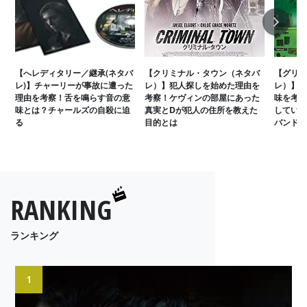
Next
【へレディタリー／継承(ネタバ
【クリミナル・タウン（ネタバ
【グリー
レ)】チャーリーが事故に遭った
レ）】犯人探しを始めた理由を
レ）】犬
理由を考察！舌を鳴らす音の意
考察！ケヴィンの部屋にあった
味を考察
味とは？チャールズの自殺に迫
真実とDが犯人の住所を教えた
している
る
目的とは
バンドと
RANKING
ランキング
1