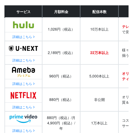
サービス
月額料金
配信本数
テレビ
1,026円（税込）
10万本以上
で見放
詳細はこちら
様々な
2,189円（税込）
22万本以上
揃う
詳細はこちら
オリジ
960円（税込）
5,000本以上
ティ番
詳細はこちら
オリジ
880円（税込）
非公開
質＆量
詳細はこちら
880円（税込）/月
コスパ
4,900円（税込）/
1万本以上
サービ
年
詳細はこちら