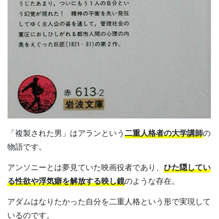
「複製された男」はアランという
二重人格者の大学講師
の
物語です。
アンソニーとは夢見ていた映画役者であり、
ひた隠してい
る性欲や浮気癖を解放する映し鏡
のような存在。
アダムはなりたかった自分を二重人格という形で実現して
いるのです。