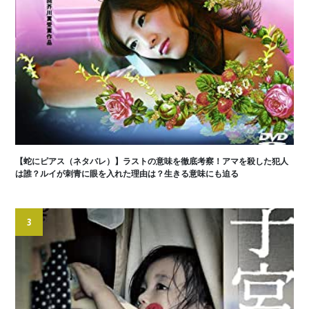
【蛇にピアス（ネタバレ）】ラストの意味を徹底考察！アマを殺した犯人
は誰？ルイが刺青に眼を入れた理由は？生きる意味にも迫る
3