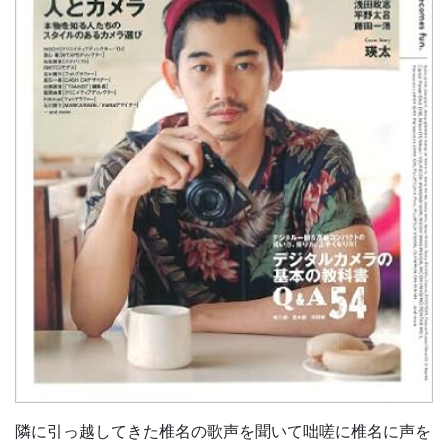
隣に引っ越してきた椎名の歌声を聞いて咄嗟に椎名に声を