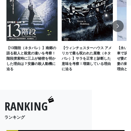
Next
【13階段（ネタバレ）】南郷の
【ウィンチェスターハウス アメ
【永い言
語る殺人と殺意の違いを考察！
リカで最も呪われた屋敷（ネタ
車で涙を
階段捜索時に三上が秘密を明か
バレ）】サラを正常と診断した
ぜ妻のメ
した理由は？安藤の殺人動機に
意味を考察！増築している理由
妻の留守
迫る
に迫る
理由とは
RANKING
ランキング