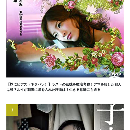
【蛇にピアス（ネタバレ）】ラストの意味を徹底考察！アマを殺した犯人
は誰？ルイが刺青に眼を入れた理由は？生きる意味にも迫る
3