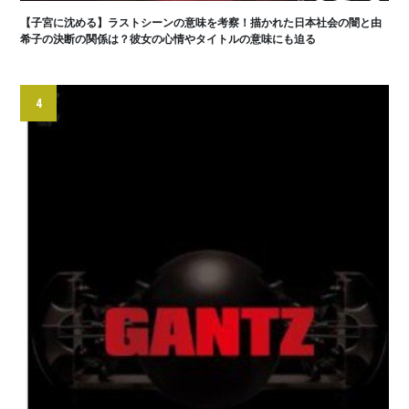
【子宮に沈める】ラストシーンの意味を考察！描かれた日本社会の闇と由
希子の決断の関係は？彼女の心情やタイトルの意味にも迫る
4