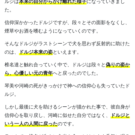
ルジは
本来の自分からかけ離れた様子
になっていきまし
た。
信仰深かかったドルジですが、段々とその面影をなくし、
煙草やお酒を嗜むようになっていくのです。
そんなドルジがラストシーンで犬を思わず反射的に助けた
のは、
ドルジ本来の姿
といえます。
椎名達と触れ合っていく中で、ドルジは段々と
偽りの姿か
ら、心優しい元の青年
へと戻ったのでした。
琴美や河崎の死がきっかけで神への信仰心も失っていたド
ルジ。
しかし最後に犬を助けるシーンが描かれた事で、彼自身が
信仰心を取り戻し、河崎に似せた自分ではなく、
ドルジと
いう一人の人間に戻った
のです。