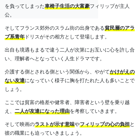
を負ってしまった
車椅子生活の大富豪
フィリップが主人
公。
そしてフランス郊外のスラム街の出身である
貧民層のアラ
ブ系青年
ドリスがその相方として登場します。
出自も境遇もまるで違う二人が次第にお互いに心を許し合
い、理解者へとなっていく人生ドラマです。
介護する側とされる側という関係から、やがて
かけがえの
ない友達
になっていく様子に胸を打たれた人も多いことで
しょう。
ここでは貧富の格差や健常者、障害者という壁を乗り越
え、
二人が友達になった理由
を考察していきます。
そして映画の
ラストが示す意味
や
フィリップの心の負担
と
彼の職業にも迫っていきましょう。