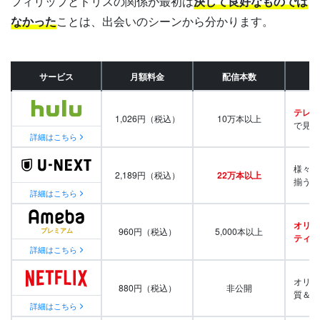
フィリップとドリスの関係が最初は
決して良好なものでは
なかった
ことは、出会いのシーンから分かります。
サービス
月額料金
配信本数
テレビ
1,026円（税込）
10万本以上
で見放
詳細はこちら
様々な
2,189円（税込）
22万本以上
揃う
詳細はこちら
オリジ
960円（税込）
5,000本以上
ティ番
詳細はこちら
オリジ
880円（税込）
非公開
質＆量
詳細はこちら