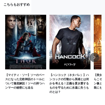
こちらもおすすめ
Next
【マイティ・ソー】ソーのベー
【ハンコック（ネタバレ）】ハ
【美女と
スになった北欧神話のトールに
ンコックの行動から英雄とは何
らこそ表
ついて徹底解説！ソーの持つハ
かを考える！正義を貫き愛する
ン像とは
ンマーの秘密にも迫る
ものを守るために永遠に失うも
装にも隠
のとは？