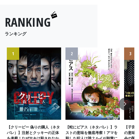
RANKING
ランキング
1
2
3
Next
【クリーピー 偽りの隣人（ネタ
【蛇にピアス（ネタバレ）】ラ
【子宮に
バレ）】注射とクッキーの正体
ストの意味を徹底考察！アマを
の意味を
を考察！なぜサキは殺されなか
殺した犯人は誰？ルイが刺青に
会の闇と