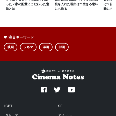
った？家の配置にこだわった意
眼を入れた理由は？生きる意味
は？彼女
味とは
にも迫る
味にも迫
注目キーワード
映画
シネマ
洋画
邦画
LGBT
SF
TVドラマ
アイドル