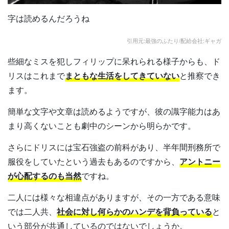
字は読めるんだろうね
引用元:最強のふたり/配給会社:ギャガ
些細なミスを犯しフィリップに呆れられる様子からも、ド
リスはこれまで
まともな生活をしてきていない
と推察でき
ます。
簡単な文字や文章は読めるようですが、彼の識字能力はあ
まり高くないことも劇中のシーンから明らかです。
さらにドリスには宝石強盗の前科があり、半年間刑務所で
服役をしていたという過去もあるのですから、
アントニー
が心配するのも当然
ですね。
二人には様々な相違点がありますが、その一方である意味
では二人共、
社会に対し何らかのハンデを背負っている
と
いう部分が共通しているのではないでしょうか。