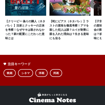
Next
【クリーピー 偽りの隣人（ネタ
【蛇にピアス（ネタバレ）】ラ
【子宮に
バレ）】注射とクッキーの正体
ストの意味を徹底考察！アマを
の意味を
を考察！なぜサキは殺されなか
殺した犯人は誰？ルイが刺青に
会の闇と
った？家の配置にこだわった意
眼を入れた理由は？生きる意味
は？彼女
味とは
にも迫る
味にも迫
注目キーワード
映画
シネマ
洋画
邦画