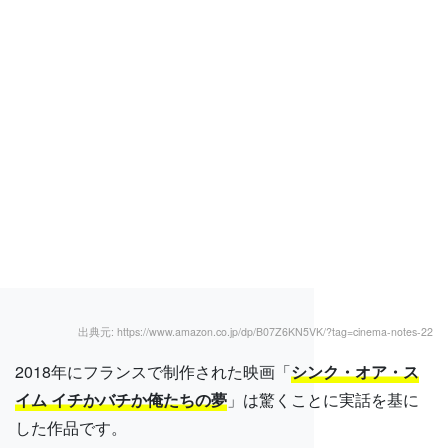
出典元: https://www.amazon.co.jp/dp/B07Z6KN5VK/?tag=cinema-notes-22
2018年にフランスで制作された映画「
シンク・オア・ス
イム イチかバチか俺たちの夢
」は驚くことに実話を基に
した作品です。