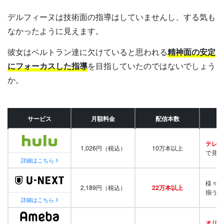
デルフィーヌは技術面の指導はしていませんし、する気も
なかったように見えます。
彼女はベルトラン達に欠けていると思われる
精神面の安定
にフォーカスした指導
を目指していたのではないでしょう
か。
サービス
月額料金
配信本数
テレビ
1,026円（税込）
10万本以上
で見放
詳細はこちら
様々な
2,189円（税込）
22万本以上
揃う
詳細はこちら
オリジ