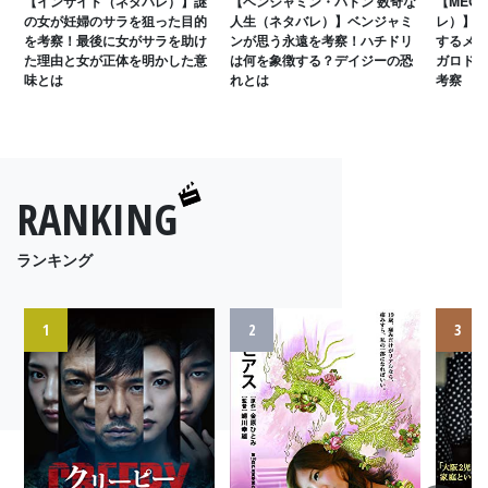
【インサイド（ネタバレ）】謎
【ベンジャミン・バトン 数奇な
【MEG
の女が妊婦のサラを狙った目的
人生（ネタバレ）】ベンジャミ
レ）】メ
を考察！最後に女がサラを助け
ンが思う永遠を考察！ハチドリ
するメッ
た理由と女が正体を明かした意
は何を象徴する？デイジーの恐
ガロドン
味とは
れとは
考察
RANKING
ランキング
1
2
3