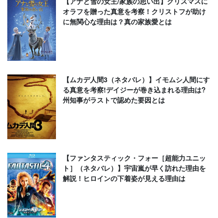
【アナと雪の女王/家族の思い出】クリスマスに
オラフを贈った真意を考察！クリストフが助け
に無関心な理由は？真の家族愛とは
【ムカデ人間3（ネタバレ）】イモムシ人間にす
る真意を考察!デイジーが巻き込まれる理由は?
州知事がラストで認めた要因とは
【ファンタスティック・フォー［超能力ユニッ
ト］（ネタバレ）】宇宙嵐が早く訪れた理由を
解説！ヒロインの下着姿が見える理由は