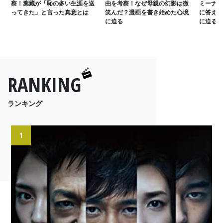
察！葉藏が「恥の多い生涯を送
由を考察！なぜ母親の幻影は微
ミーナに
ってきた」と言った真意とは
笑んだ？漫画を書き始めた心境
に答えな
に迫る
に迫る
RANKING
ランキング
1