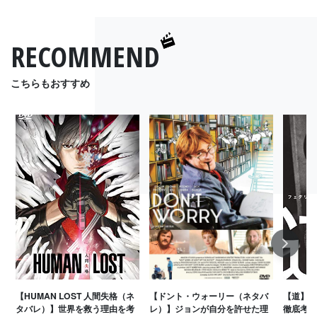
RECOMMEND
こちらもおすすめ
Next
【HUMAN LOST 人間失格（ネ
【ドント・ウォーリー（ネタバ
【道】海
タバレ）】世界を救う理由を考
レ）】ジョンが自分を許せた理
徹底考察