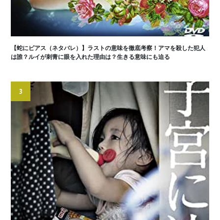
【蛇にピアス（ネタバレ）】ラストの意味を徹底考察！アマを殺した犯人
は誰？ルイが刺青に眼を入れた理由は？生きる意味にも迫る
3