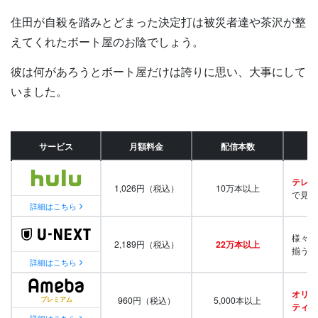
住田が自殺を踏みとどまった決定打は被災者達や茶沢が整
えてくれたボート屋のお陰でしょう。
彼は何があろうとボート屋だけは誇りに思い、大事にして
いました。
サービス
月額料金
配信本数
テレビ
1,026円（税込）
10万本以上
で見放
詳細はこちら
様々な
2,189円（税込）
22万本以上
揃う
詳細はこちら
オリジ
960円（税込）
5,000本以上
ティ番