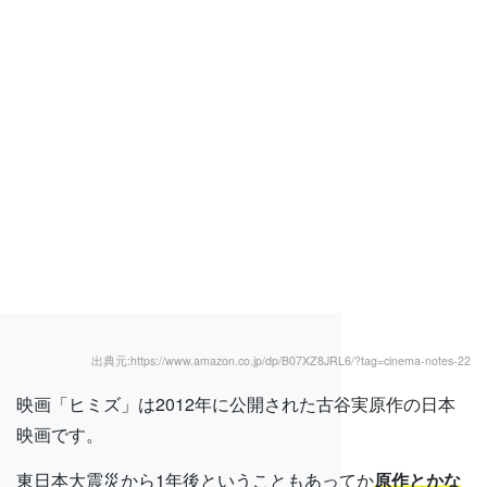
出典元:https://www.amazon.co.jp/dp/B07XZ8JRL6/?tag=cinema-notes-22
映画「ヒミズ」は2012年に公開された古谷実原作の日本
映画です。
東日本大震災から1年後ということもあってか
原作とかな