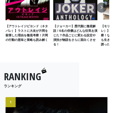
Next
【アウトレイジビヨンド（ネタ
【ジョーカー】歴代順に徹底解
【モリの
バレ）】ラストに大友が片岡を
説！6名の俳優はどんな狂気を演
レ）】家
殺害した理由を徹底考察！片岡
じた？作品ごとに変わる設定や
察！なぜ
の行動の意味と策略も読み解く
演技が物語をさらに面白くさせ
も生きた
る！
誘った真
RANKING
ランキング
1