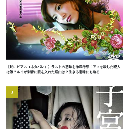
【蛇にピアス（ネタバレ）】ラストの意味を徹底考察！アマを殺した犯人
は誰？ルイが刺青に眼を入れた理由は？生きる意味にも迫る
3