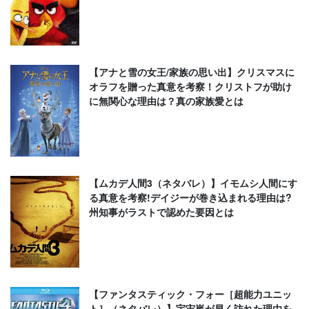
【アナと雪の女王/家族の思い出】クリスマスに
オラフを贈った真意を考察！クリストフが助け
に無関心な理由は？真の家族愛とは
【ムカデ人間3（ネタバレ）】イモムシ人間にす
る真意を考察!デイジーが巻き込まれる理由は?
州知事がラストで認めた要因とは
【ファンタスティック・フォー［超能力ユニッ
ト］（ネタバレ）】宇宙嵐が早く訪れた理由を