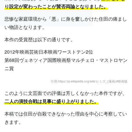
り設定が変わったことが賛否両論となりました。
悲惨な家庭環境から「悪」に身を窶しかけた住田の痛まし
い物語となります。
本作の受賞歴は以下の通りです。
2012年映画芸術日本映画ワーストテン2位
第68回ヴェネツィア国際映画祭マルチェロ・マストロヤン
ニ賞
引用:https://ja.wikipedia.org/wiki/ヒミズ_(漫画)#映画版
このように文芸面での評価は芳しくなかった本作ですが、
二人の演技合戦は見事に盛り上がりました。
本稿では住田が自殺できなかった理由を中心に考察してい
きます。