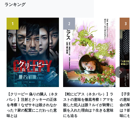
ランキング
1
2
3
Next
【クリーピー 偽りの隣人（ネタ
【蛇にピアス（ネタバレ）】ラ
【子宮に
バレ）】注射とクッキーの正体
ストの意味を徹底考察！アマを
の意味を
を考察！なぜサキは殺されなか
殺した犯人は誰？ルイが刺青に
会の闇と
った？家の配置にこだわった意
眼を入れた理由は？生きる意味
は？彼女
味とは
にも迫る
味にも迫