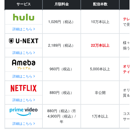
サービス
月額料金
配信本数
テレビ
1,026円（税込）
10万本以上
で見放
詳細はこちら
様々な
2,189円（税込）
22万本以上
揃う
詳細はこちら
オリジ
960円（税込）
5,000本以上
ティ番
詳細はこちら
オリジ
880円（税込）
非公開
質＆量
詳細はこちら
880円（税込）/月
コスパ
4,900円（税込）/
1万本以上
サービ
年
詳細はこちら