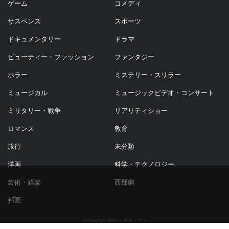
ゲーム
コメディ
サスペンス
スポーツ
ドキュメンタリー
ドラマ
ビューティー・ファッション
ファンタジー
ホラー
ミステリー・スリラー
ミュージカル
ミュージックビデオ・コンサート
ミリタリー・戦争
リアリティショー
ロマンス
教育
旅行
未分類
洋画
科学・テクノロジー
芸術・娯楽
西部劇
邦画
© Copyright 2021 シネマノーツ