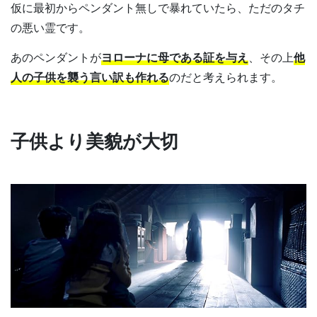
仮に最初からペンダント無しで暴れていたら、ただのタチ
の悪い霊です。
あのペンダントが
ヨローナに母である証を与え
、その上
他
人の子供を襲う言い訳も作れる
のだと考えられます。
子供より美貌が大切