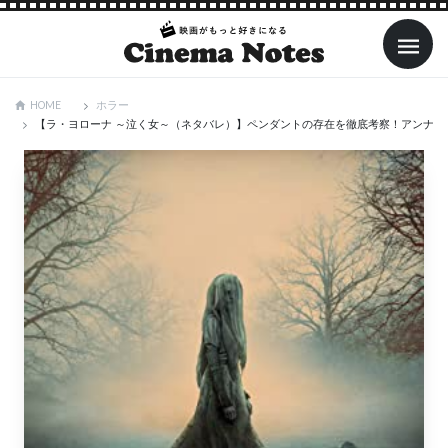
ホラー
HOME
【ラ・ヨローナ ～泣く女～（ネタバレ）】ペンダントの存在を徹底考察！アンナが