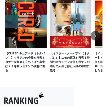
Next
【CURED キュアード（ネタバ
【ミスター・ノーバディ（ネタ
【インク
レ）】キリアンの今後を考察！
バレ）】ニモの正体を考察！時
ー】イラ
コナーが集会を立ち上げた真意
間の逆行シーンは何を示す？12
何を暗示
は？子を救うセナンの決意に迫
通りの人生と似た人物の存在に
察！14
る
迫る
したもの
RANKING