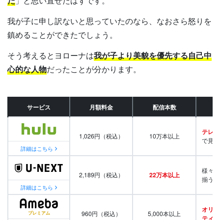
だ
」と思い直せたはずです。
我が子に申し訳ないと思っていたのなら、なおさら怒りを
鎮めることができたでしょう。
そう考えるとヨローナは
我が子より美貌を優先する自己中
心的な人物
だったことが分かります。
サービス
月額料金
配信本数
テレビ
1,026円（税込）
10万本以上
で見放
詳細はこちら
様々な
2,189円（税込）
22万本以上
揃う
詳細はこちら
オリジ
960円（税込）
5,000本以上
ティ番