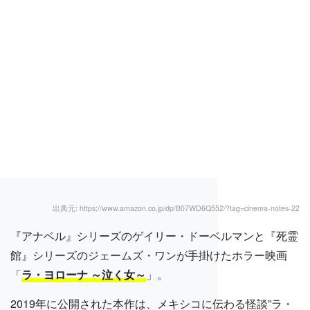
出典元: https://www.amazon.co.jp/dp/B07WD6Q552/?tag=cinema-notes-22
『アナベル』シリーズのゲイリー・ドーベルマンと『死霊
館』シリーズのジェームズ・ワンが手掛けたホラー映画
「
ラ・ヨローナ ～泣く女～
」。
2019年に公開された本作は、メキシコに伝わる怪談”ラ・