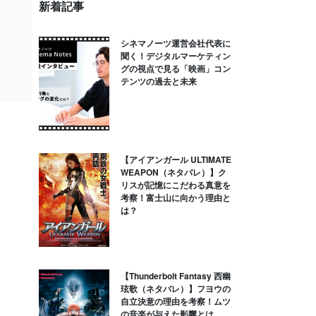
新着記事
シネマノーツ運営会社代表に
聞く！デジタルマーケティン
グの視点で見る「映画」コン
テンツの過去と未来
【アイアンガール ULTIMATE
WEAPON（ネタバレ）】ク
リスが記憶にこだわる真意を
考察！富士山に向かう理由と
は？
【Thunderbolt Fantasy 西幽
玹歌（ネタバレ）】フヨウの
自立決意の理由を考察！ムツ
の音楽が与えた影響とは