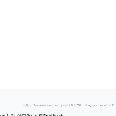
出典元:https://www.amazon.co.jp/dp/B003D2NLD0/?tag=cinema-notes-22
穂の主演で映画化した恋愛物語です。