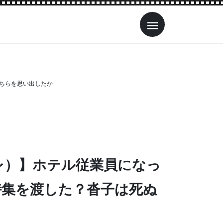
ちらを思い出したか
レ）】ホテル従業員になっ
詩集を渡した？沓子は死ぬ