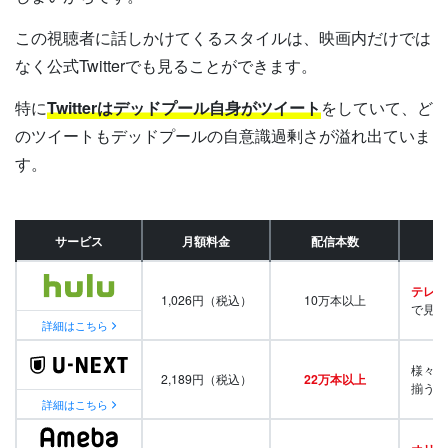
この視聴者に話しかけてくるスタイルは、映画内だけでは
なく公式Twitterでも見ることができます。
特に
Twitterはデッドプール自身がツイート
をしていて、ど
のツイートもデッドプールの自意識過剰さが溢れ出ていま
す。
サービス
月額料金
配信本数
テレビ
1,026円（税込）
10万本以上
で見放
詳細はこちら
様々な
2,189円（税込）
22万本以上
揃う
詳細はこちら