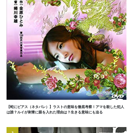
【蛇にピアス（ネタバレ）】ラストの意味を徹底考察！アマを殺した犯人
は誰？ルイが刺青に眼を入れた理由は？生きる意味にも迫る
3