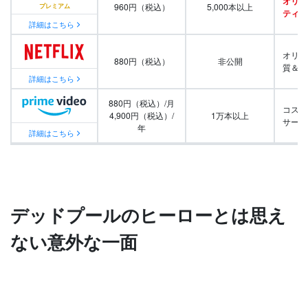
オリジ
960円（税込）
5,000本以上
ティ番
詳細はこちら
オリジ
880円（税込）
非公開
質＆量
詳細はこちら
880円（税込）/月
コスパ
4,900円（税込）/
1万本以上
サービ
年
詳細はこちら
デッドプールのヒーローとは思え
ない意外な一面