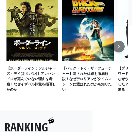
Next
【ボーダーライン：ソルジャー
【バック・トゥ・ザ・フューチ
【プリテ
ズ・デイ(ネタバレ)】アレハン
ャー】隠された伏線を徹底解
ワードが
ドロが死んでいない理由を考
説！なぜデロリアンがタイムマ
なぜヴィ
察！なぜイザベル抹殺を拒否し
シーンに選ばれたのかも知りた
した？オ
たのか
い
迫る
RANKING