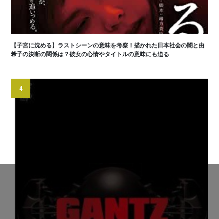
【子宮に沈める】ラストシーンの意味を考察！描かれた日本社会の闇と由
希子の決断の関係は？彼女の心情やタイトルの意味にも迫る
4