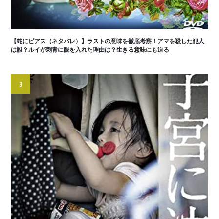
【蛇にピアス（ネタバレ）】ラストの意味を徹底考察！アマを殺した犯人
は誰？ルイが刺青に眼を入れた理由は？生きる意味にも迫る
3