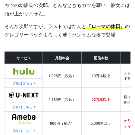
カツの幼馴染の次郎。どんなときもカツを慕い、彼女には
頭が上がりません。
そんな次郎ですが、ラストではなんと
『ローマの休日』
の
グレゴリーペックよろしく若くハンサムな姿で登場。
サービス
月額料金
配信本数
テレビ
1,026円（税込）
10万本以上
で見放
詳細はこちら
様々な
2,189円（税込）
22万本以上
揃う
詳細はこちら
オリジ
960円（税込）
5,000本以上
ティ番
詳細はこちら