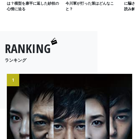
は？模型を康平に返した紗枝の
今川軍が打った策はどんなこ
に騙され
心情に迫る
と？
読み解く
RANKING
ランキング
1