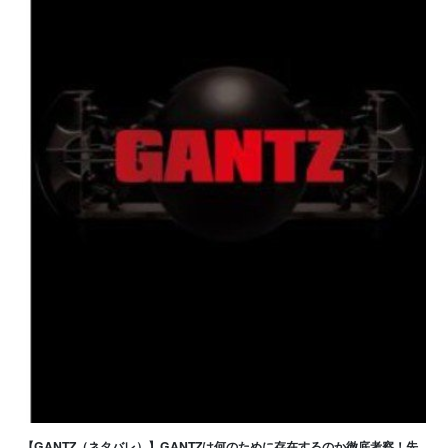
【GANTZ（ネタバレ）】GANTZは何のために存在するのか徹底考察！先