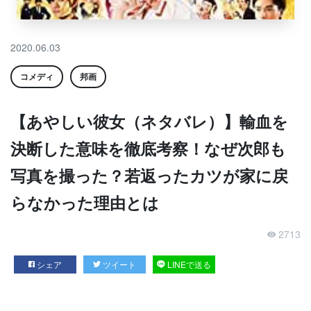
2020.06.03
コメディ
邦画
【あやしい彼女（ネタバレ）】輸血を
決断した意味を徹底考察！なぜ次郎も
写真を撮った？若返ったカツが家に戻
らなかった理由とは
2713
シェア
ツイート
LINEで送る