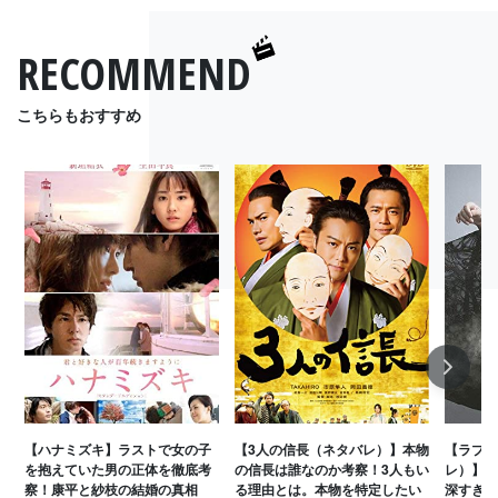
RECOMMEND
こちらもおすすめ
Next
【ハナミズキ】ラストで女の子
【3人の信長（ネタバレ）】本物
【ラプラ
を抱えていた男の正体を徹底考
の信長は誰なのか考察！3人もい
レ）】タ
察！康平と紗枝の結婚の真相
る理由とは。本物を特定したい
深すぎる