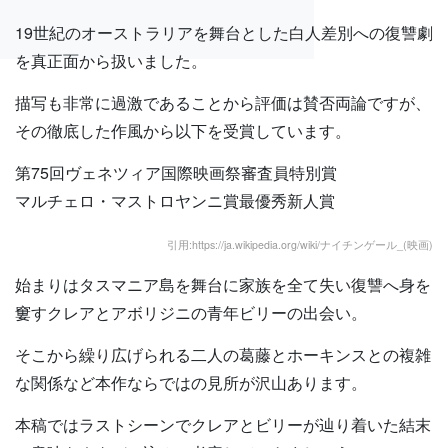
19世紀のオーストラリアを舞台とした白人差別への復讐劇
を真正面から扱いました。
描写も非常に過激であることから評価は賛否両論ですが、
その徹底した作風から以下を受賞しています。
第75回ヴェネツィア国際映画祭審査員特別賞
マルチェロ・マストロヤンニ賞最優秀新人賞
引用:https://ja.wikipedia.org/wiki/ナイチンゲール_(映画)
始まりはタスマニア島を舞台に家族を全て失い復讐へ身を
窶すクレアとアボリジニの青年ビリーの出会い。
そこから繰り広げられる二人の葛藤とホーキンスとの複雑
な関係など本作ならではの見所が沢山あります。
本稿ではラストシーンでクレアとビリーが辿り着いた結末