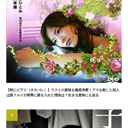
【蛇にピアス（ネタバレ）】ラストの意味を徹底考察！アマを殺した犯人
は誰？ルイが刺青に眼を入れた理由は？生きる意味にも迫る
3