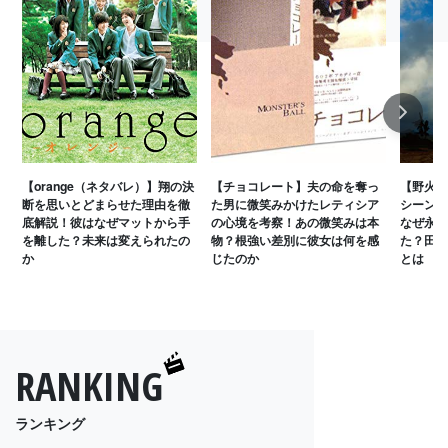
Next
【orange（ネタバレ）】翔の決
【チョコレート】夫の命を奪っ
【野火（
断を思いとどまらせた理由を徹
た男に微笑みかけたレティシア
シーンが
底解説！彼はなぜマットから手
の心境を考察！あの微笑みは本
なぜ永松
を離した？未来は変えられたの
物？根強い差別に彼女は何を感
た？田村
か
じたのか
とは
RANKING
ランキング