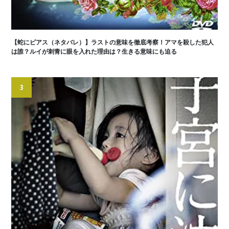
【蛇にピアス（ネタバレ）】ラストの意味を徹底考察！アマを殺した犯人
は誰？ルイが刺青に眼を入れた理由は？生きる意味にも迫る
3