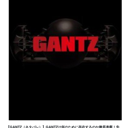
【GANTZ（ネタバレ）】GANTZは何のために存在するのか徹底考察！先