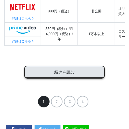
オリジ
880円（税込）
非公開
質＆量
詳細はこちら
880円（税込）/月
コスパ
4,900円（税込）/
1万本以上
サービ
年
詳細はこちら
続きを読む
1
2
3
4
シェア
ツイート
LINEで送る