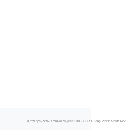
出典元:https://www.amazon.co.jp/dp/B006QJS6SM/?tag=cinema-notes-22