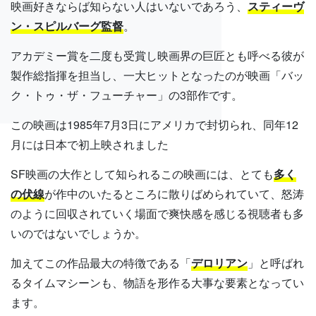
映画好きならば知らない人はいないであろう、
スティーヴ
ン・スピルバーグ監督
。
アカデミー賞を二度も受賞し映画界の巨匠とも呼べる彼が
製作総指揮を担当し、一大ヒットとなったのが映画「バッ
ク・トゥ・ザ・フューチャー」の3部作です。
この映画は1985年7月3日にアメリカで封切られ、同年12
月には日本で初上映されました
SF映画の大作として知られるこの映画には、とても
多く
の伏線
が作中のいたるところに散りばめられていて、怒涛
のように回収されていく場面で爽快感を感じる視聴者も多
いのではないでしょうか。
加えてこの作品最大の特徴である「
デロリアン
」と呼ばれ
るタイムマシーンも、物語を形作る大事な要素となってい
ます。