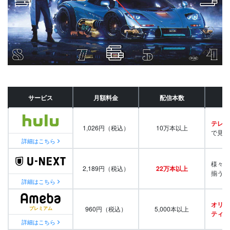
サービス
月額料金
配信本数
テレビ
1,026円（税込）
10万本以上
で見放
詳細はこちら
様々な
2,189円（税込）
22万本以上
揃う
詳細はこちら
オリジ
960円（税込）
5,000本以上
ティ番
詳細はこちら