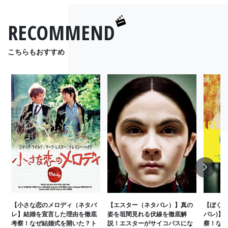
RECOMMEND
こちらもおすすめ
Next
【小さな恋のメロディ（ネタバ
【エスター（ネタバレ）】真の
【ぼくの
レ】結婚を宣言した理由を徹底
姿を垣間見れる伏線を徹底解
バレ)】
考察！なぜ結婚式を開いた？ト
説！エスターがサイコパスにな
察！なぜ