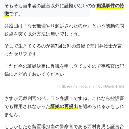
そもそも当事者の証言以外に証拠がないのが
痴漢事件の特
徴
です。
弁護団は『なぜ無理やり起訴されたのか』という初動の問
題点を突く以外方法は無いでしょう。
そこで生きてくるのが第7回公判の最後で荒川弁護士が言
ったセリフです。
「ただ今の証拠決定に異議を申し立てますので事務官は記
録にとどめておいてください」
引用:それでもボクはやってない/配給会社:東映
さすが元裁判官のベテラン弁護士ですね。これなら控訴審
でも採用されなかった
証拠の再提出
を認められるかもしれ
ません。
もしかしたら留置場担当の警察官である西村青児も証言台