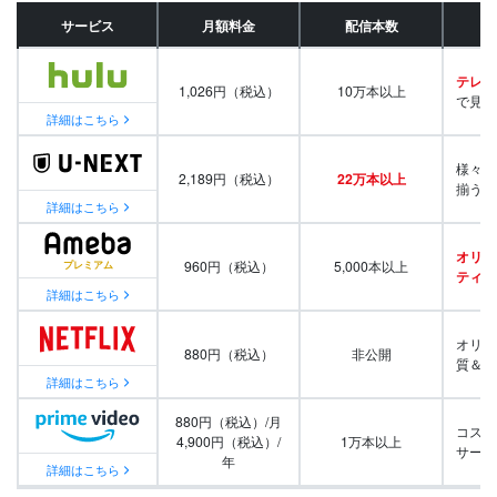
サービス
月額料金
配信本数
テレビ
1,026円（税込）
10万本以上
で見放
詳細はこちら
様々な
2,189円（税込）
22万本以上
揃う
詳細はこちら
オリジ
960円（税込）
5,000本以上
ティ番
詳細はこちら
オリジ
880円（税込）
非公開
質＆量
詳細はこちら
880円（税込）/月
コスパ
4,900円（税込）/
1万本以上
サービ
年
詳細はこちら