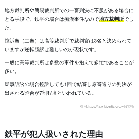
地方裁判所や簡易裁判所での一審判決に不服がある場合に
とる手段で、鉄平の場合は痴漢事件なので
地方裁判所
でし
た。
控訴審（二審）は高等裁判所で裁判官は3名と決められて
いますが逆転勝訴は難しいのが現状です。
一般に高等裁判所は多数の事件を抱えて多忙であることが
多い。
民事訴訟の場合控訴しても1回で結審し原審通りの判決が
出される割合が7割程度といわれている。
引用:https://ja.wikipedia.org/wiki/控訴
鉄平が犯人扱いされた理由