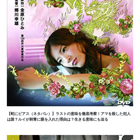
【蛇にピアス（ネタバレ）】ラストの意味を徹底考察！アマを殺した犯人
は誰？ルイが刺青に眼を入れた理由は？生きる意味にも迫る