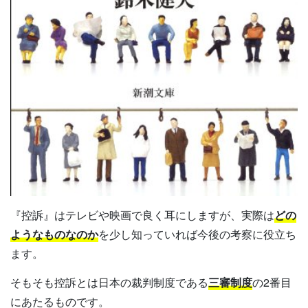
『控訴』はテレビや映画で良く耳にしますが、実際は
どの
ようなものなのか
を少し知っていれば今後の考察に役立ち
ます。
そもそも控訴とは日本の裁判制度である
三審制度
の2番目
にあたるものです。