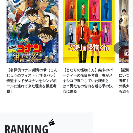
Next
【名探偵コナン 紺青の拳（こん
【となりの怪物くん】結末のパ
【記憶に
じょうのフィスト）/ネタバレ】
ーティーの名目を考察！春がメ
にいつ記
怪盗キッドがコナンをシンガポ
キシコで過ごしていた理由と
考察！料
ールに連れて来た理由を徹底考
は？男たちの告白を断る雫の決
外務大臣
察！
心に迫る
も迫る
RANKING