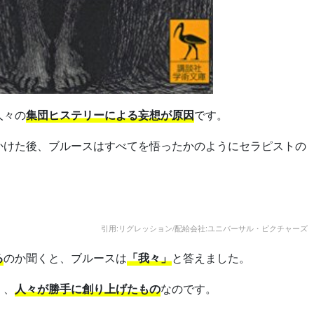
人々の
集団ヒステリーによる妄想が原因
です。
かけた後、ブルースはすべてを悟ったかのようにセラピストの
引用:リグレッション/配給会社:ユニバーサル・ピクチャーズ
る
のか聞くと、ブルースは
「我々」
と答えました。
く、
人々が勝手に創り上げたもの
なのです。