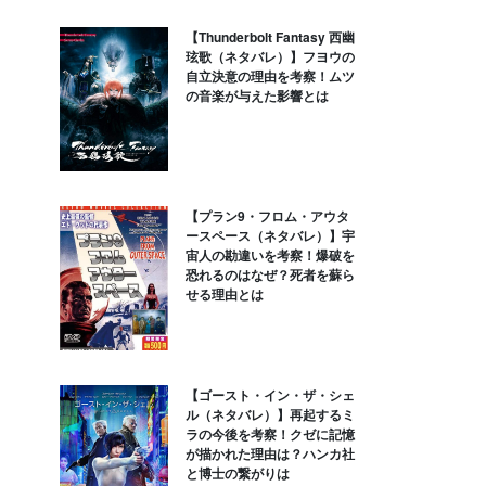
【Thunderbolt Fantasy 西幽
玹歌（ネタバレ）】フヨウの
自立決意の理由を考察！ムツ
の音楽が与えた影響とは
【プラン9・フロム・アウタ
ースペース（ネタバレ）】宇
宙人の勘違いを考察！爆破を
恐れるのはなぜ？死者を蘇ら
せる理由とは
【ゴースト・イン・ザ・シェ
ル（ネタバレ）】再起するミ
ラの今後を考察！クゼに記憶
が描かれた理由は？ハンカ社
と博士の繋がりは