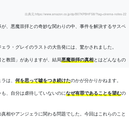
出典元:https://www.amazon.co.jp/dp/B07KPBHFS8/?tag=cinema-notes-22
事が、悪魔崇拝との奇妙な関わりの中、事件を解決するサスペ
ジェラ・グレイのラストの大告発には、驚かされました。
者と教団」がありますが、結局
悪魔崇拝の真相
とはどんなもの
ェラは、
何を思って嘘をつき続けた
のかが分かりかねます。
ンも、自分は虐待していないのに
なぜ有罪であることを望む
の
の真相やアンジェラに関わる問題でした。今回はこれらのこと