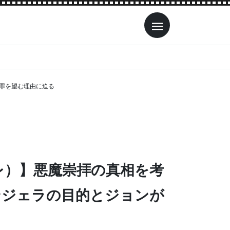
罪を望む理由に迫る
レ）】悪魔崇拝の真相を考
ンジェラの目的とジョンが