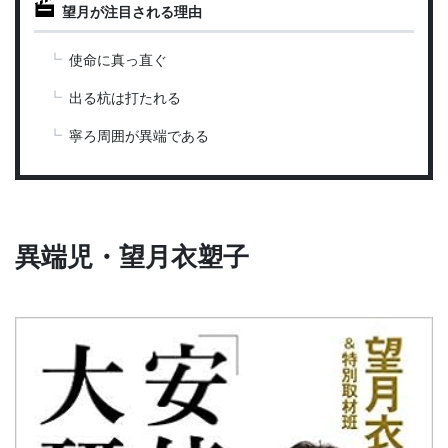
望月が注目される理由
使命に真っ直ぐ
出る杭は打たれる
寧ろ周囲が異端である
異端児・望月衣塑子