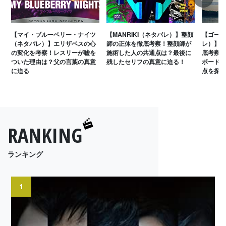
Next
【マイ・ブルーベリー・ナイツ
【MANRIKI（ネタバレ）】整顔
【ゴーン
（ネタバレ）】エリザベスの心
師の正体を徹底考察！整顔師が
レ）】タ
の変化を考察！レスリーが嘘を
施術した人の共通点は？最後に
底考察！
ついた理由は？父の言葉の真意
残したセリフの真意に迫る！
ボードゲ
に迫る
点を探る
RANKING
ランキング
1