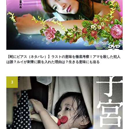
【蛇にピアス（ネタバレ）】ラストの意味を徹底考察！アマを殺した犯人
は誰？ルイが刺青に眼を入れた理由は？生きる意味にも迫る
3