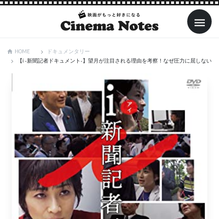
ドキュメンタリー
HOME
【i -新聞記者ドキュメント-】望月が注目される理由を考察！なぜ圧力に屈しない