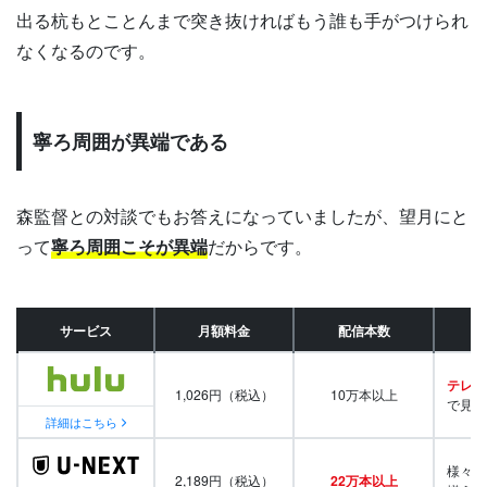
出る杭もとことんまで突き抜ければもう誰も手がつけられ
なくなるのです。
寧ろ周囲が異端である
森監督との対談でもお答えになっていましたが、望月にと
って
寧ろ周囲こそが異端
だからです。
サービス
月額料金
配信本数
テレビ
1,026円（税込）
10万本以上
で見放
詳細はこちら
様々な
2,189円（税込）
22万本以上