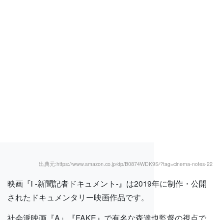
出典元:https://www.amazon.co.jp/dp/B0874WDK9S/?tag=cinema-notes-22
映画『i -新聞記者ドキュメント-』は2019年に制作・公開
されたドキュメンタリー映画作品です。
社会派映画『A』『FAKE』で有名な森達也監督の視点で