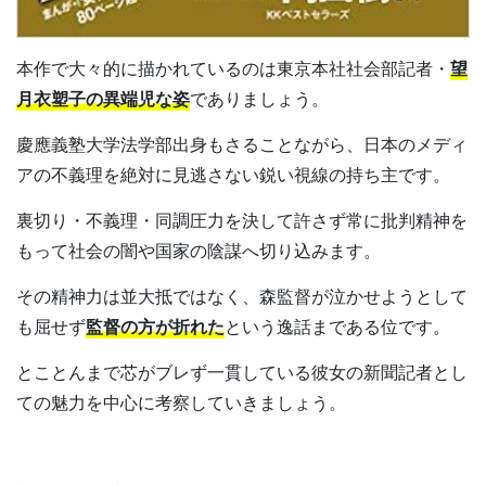
本作で大々的に描かれているのは東京本社社会部記者・
望
月衣塑子の異端児な姿
でありましょう。
慶應義塾大学法学部出身もさることながら、日本のメディ
アの不義理を絶対に見逃さない鋭い視線の持ち主です。
裏切り・不義理・同調圧力を決して許さず常に批判精神を
もって社会の闇や国家の陰謀へ切り込みます。
その精神力は並大抵ではなく、森監督が泣かせようとして
も屈せず
監督の方が折れた
という逸話まである位です。
とことんまで芯がブレず一貫している彼女の新聞記者とし
ての魅力を中心に考察していきましょう。