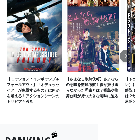
Next
【ミッション：インポッシブル
【さよなら歌舞伎町】さよなら
【ドラフ
フォールアウト】「オデュッセ
の意味を徹底考察！徹が振り返
レ）】ド
イア」が象徴するものとは何か
らなかった理由とは？福島や歌
解説！1
を考える！アクションシーンの
舞伎町が持つ大きな意味に迫る
は？サニ
トリビアも必見
思惑とは