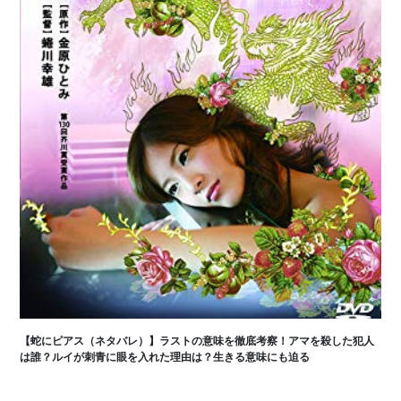
【蛇にピアス（ネタバレ）】ラストの意味を徹底考察！アマを殺した犯人
は誰？ルイが刺青に眼を入れた理由は？生きる意味にも迫る