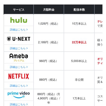
サービス
月額料金
配信本数
テレビ
1,026円（税込）
10万本以上
で見放
詳細はこちら
様々な
2,189円（税込）
22万本以上
揃う
詳細はこちら
オリジ
960円（税込）
5,000本以上
ティ番
詳細はこちら
オリジ
880円（税込）
非公開
質＆量
詳細はこちら
880円（税込）/月
コスパ
4,900円（税込）/
1万本以上
サービ
年
詳細はこちら