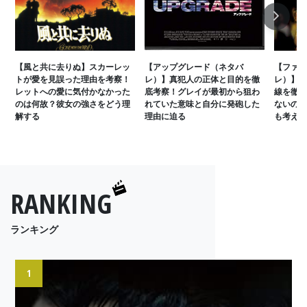
Next
【風と共に去りぬ】スカーレッ
【アップグレード（ネタバ
【ファイ
トが愛を見誤った理由を考察！
レ）】真犯人の正体と目的を徹
レ）】巧
レットへの愛に気付かなかった
底考察！グレイが最初から狙わ
線を徹底
のは何故？彼女の強さをどう理
れていた意味と自分に発砲した
ないのは
解する
理由に迫る
も考える
RANKING
ランキング
1