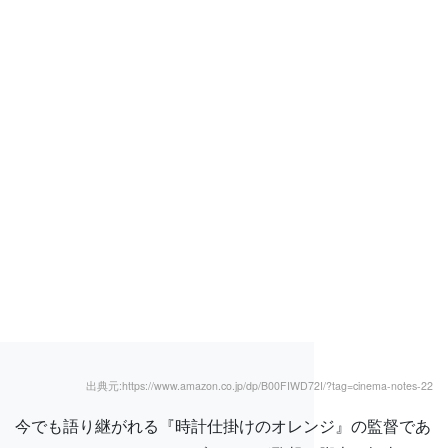
出典元:https://www.amazon.co.jp/dp/B00FIWD72I/?tag=cinema-notes-22
今でも語り継がれる『時計仕掛けのオレンジ』の監督であ