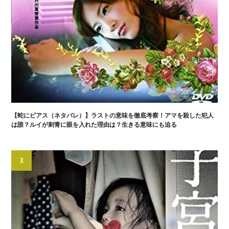
【蛇にピアス（ネタバレ）】ラストの意味を徹底考察！アマを殺した犯人
は誰？ルイが刺青に眼を入れた理由は？生きる意味にも迫る
3