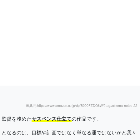
出典元:https://www.amazon.co.jp/dp/B000FZDO6W/?tag=cinema-notes-22
・監督を務めた
サスペンス仕立て
の作品です。
）となるのは、目標や計画ではなく単なる運ではないかと我々