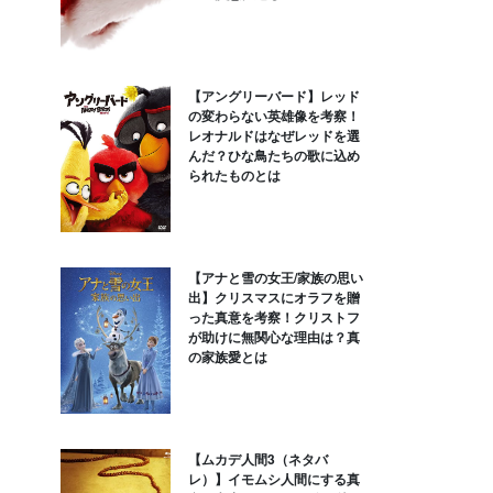
【アングリーバード】レッド
の変わらない英雄像を考察！
レオナルドはなぜレッドを選
んだ？ひな鳥たちの歌に込め
られたものとは
【アナと雪の女王/家族の思い
出】クリスマスにオラフを贈
った真意を考察！クリストフ
が助けに無関心な理由は？真
の家族愛とは
【ムカデ人間3（ネタバ
レ）】イモムシ人間にする真