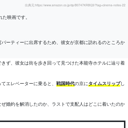
出典元:https://www.amazon.co.jp/dp/B0747KRBQ3/?tag=cinema-notes-22
された映画です。
賀パーティーに出席するため、彼女が京都に訪れるのところか
できず、彼女は街を歩き回って見つけた本能寺ホテルに辿り着
ってエレベーターに乗ると、
戦国時代
の京に
タイムスリップ
し
なぜ婚約を解消したのか、ラストで支配人はどこに着いたのか