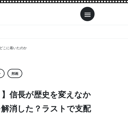
どこに着いたのか
争
邦画
）】信長が歴史を変えなか
を解消した？ラストで支配