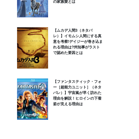
の家族愛とは
【ムカデ人間3（ネタバ
レ）】イモムシ人間にする真
意を考察!デイジーが巻き込ま
れる理由は?州知事がラスト
で認めた要因とは
【ファンタスティック・フォ
ー［超能力ユニット］（ネタ
バレ）】宇宙嵐が早く訪れた
理由を解説！ヒロインの下着
姿が見える理由は