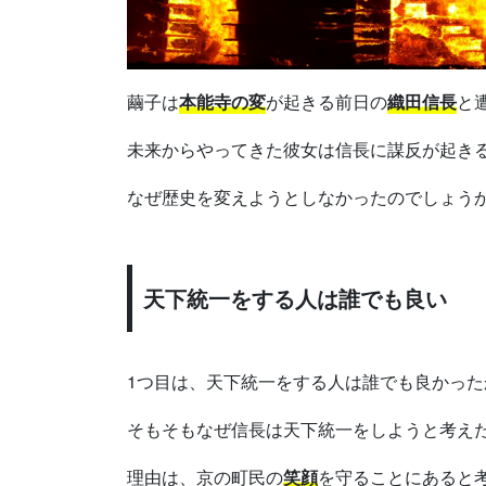
繭子は
本能寺の変
が起きる前日の
織田信長
と
未来からやってきた彼女は信長に謀反が起き
なぜ歴史を変えようとしなかったのでしょう
天下統一をする人は誰でも良い
1つ目は、天下統一をする人は誰でも良かった
そもそもなぜ信長は天下統一をしようと考え
理由は、京の町民の
笑顔
を守ることにあると