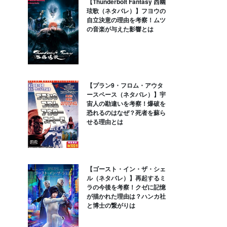
【Thunderbolt Fantasy 西幽
玹歌（ネタバレ）】フヨウの
自立決意の理由を考察！ムツ
の音楽が与えた影響とは
【プラン9・フロム・アウタ
ースペース（ネタバレ）】宇
宙人の勘違いを考察！爆破を
恐れるのはなぜ？死者を蘇ら
せる理由とは
【ゴースト・イン・ザ・シェ
ル（ネタバレ）】再起するミ
ラの今後を考察！クゼに記憶
が描かれた理由は？ハンカ社
と博士の繋がりは