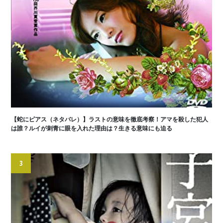
【蛇にピアス（ネタバレ）】ラストの意味を徹底考察！アマを殺した犯人
は誰？ルイが刺青に眼を入れた理由は？生きる意味にも迫る
3