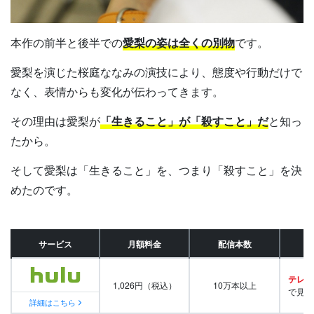
本作の前半と後半での
愛梨の姿は全くの別物
です。
愛梨を演じた桜庭ななみの演技により、態度や行動だけで
なく、表情からも変化が伝わってきます。
その理由は愛梨が
「生きること」が「殺すこと」だ
と知っ
たから。
そして愛梨は「生きること」を、つまり「殺すこと」を決
めたのです。
サービス
月額料金
配信本数
テレビ
1,026円（税込）
10万本以上
で見放
詳細はこちら