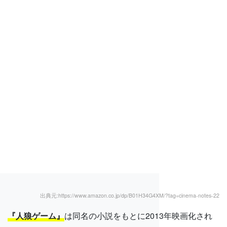
出典元:https://www.amazon.co.jp/dp/B01H34G4XM/?tag=cinema-notes-22
『人狼ゲーム』
は同名の小説をもとに2013年映画化され