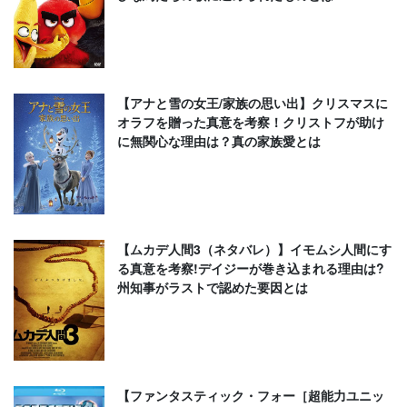
【アナと雪の女王/家族の思い出】クリスマスに
オラフを贈った真意を考察！クリストフが助け
に無関心な理由は？真の家族愛とは
【ムカデ人間3（ネタバレ）】イモムシ人間にす
る真意を考察!デイジーが巻き込まれる理由は?
州知事がラストで認めた要因とは
【ファンタスティック・フォー［超能力ユニッ