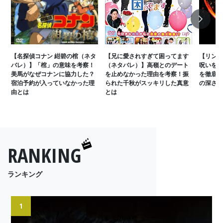
Next
【名探偵コナン 紺碧の棺（ネタ
【兄に愛されすぎて困ってます
【リング
バレ）】「棺」の意味を考察！
（ネタバレ）】高嶺とのデート
呪いを解
美馬がなぜコナンに協力した？
を止めなかった理由を考察！振
を徹底解
宿泊予約が入っていなかった理
られた千秋がスッキリした真意
の深さに
由とは
とは
RANKING
ランキング
1