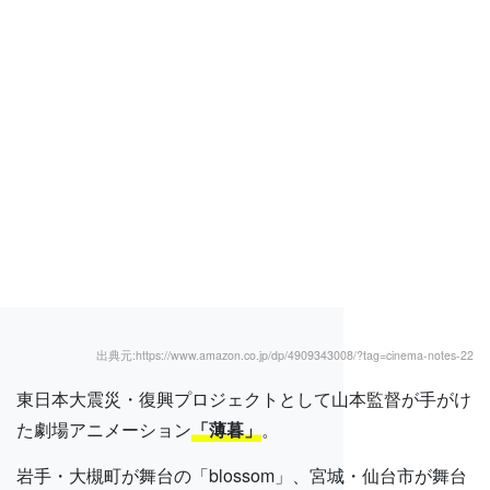
出典元:https://www.amazon.co.jp/dp/4909343008/?tag=cinema-notes-22
東日本大震災・復興プロジェクトとして山本監督が手がけ
た劇場アニメーション
「薄暮」
。
岩手・大槻町が舞台の「blossom」、宮城・仙台市が舞台