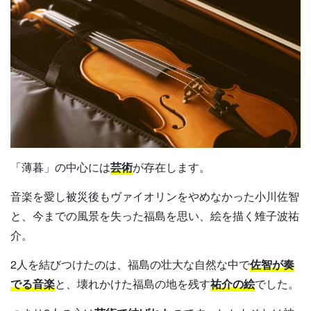
「薄暮」の中心には
芸術
が存在します。
音楽を愛し被災後もヴァイオリンをやめなかった小川佐智
と、今までの風景を失った福島を思い、絵を描く雉子波祐
介。
2人を結びつけたのは、福島の壮大な自然な中で
佐智が奏
でる音楽
と、壊れかけた福島の地を残す
祐介の絵
でした。