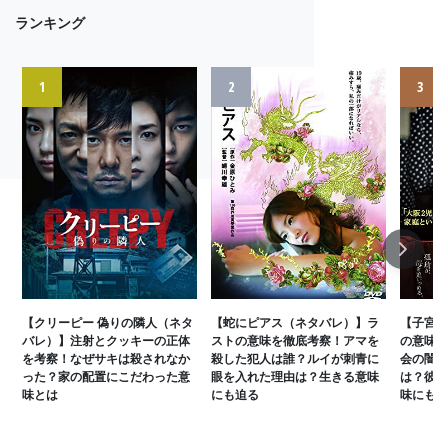
ランキング
1
2
3
Next
【クリーピー 偽りの隣人（ネタ
【蛇にピアス（ネタバレ）】ラ
【子宮に
バレ）】注射とクッキーの正体
ストの意味を徹底考察！アマを
の意味を
を考察！なぜサキは殺されなか
殺した犯人は誰？ルイが刺青に
会の闇と
った？家の配置にこだわった意
眼を入れた理由は？生きる意味
は？彼女
味とは
にも迫る
味にも迫