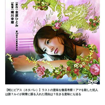
【蛇にピアス（ネタバレ）】ラストの意味を徹底考察！アマを殺した犯人
は誰？ルイが刺青に眼を入れた理由は？生きる意味にも迫る