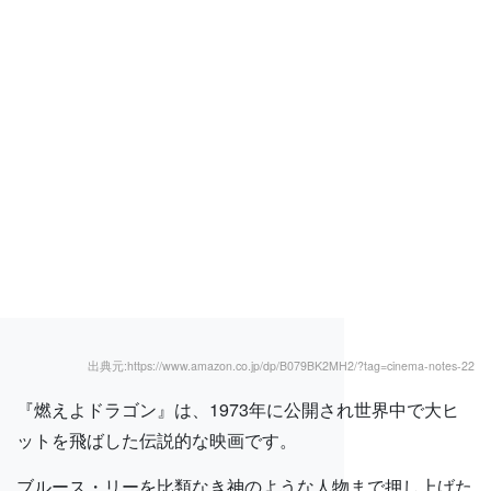
出典元:https://www.amazon.co.jp/dp/B079BK2MH2/?tag=cinema-notes-22
『燃えよドラゴン』は、1973年に公開され世界中で大ヒ
ットを飛ばした伝説的な映画です。
ブルース・リーを比類なき神のような人物まで押し上げた