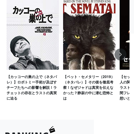
Next
【カッコーの巣の上で（ネタバ
【ペット・セメタリー（2019）
【セッシ
レ）】ロボトミー手術が及ぼす
（ネタバレ）】その後を徹底考
人の関係
チーフたちへの影響を解説！ラ
察！なぜジャドは真実を伝えな
ラストの
チェットの存在とラストの真実
かった？静寂の中に潜む恐怖と
間フレッ
に迫る
は
想いとは