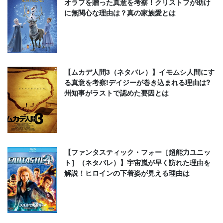
オラフを贈った真意を考察！クリストフが助け
に無関心な理由は？真の家族愛とは
【ムカデ人間3（ネタバレ）】イモムシ人間にす
る真意を考察!デイジーが巻き込まれる理由は?
州知事がラストで認めた要因とは
【ファンタスティック・フォー［超能力ユニッ
ト］（ネタバレ）】宇宙嵐が早く訪れた理由を
解説！ヒロインの下着姿が見える理由は