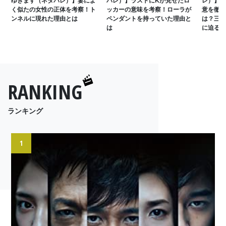
く似たの女性の正体を考察！ト
ッカーの意味を考察！ローラが
意を徹底
ンネルに現れた理由とは
ペンダントを持っていた理由と
は？三つ
は
に迫る
RANKING
ランキング
1