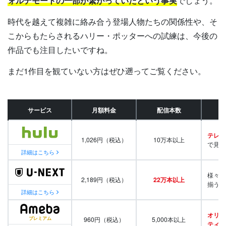
ォルデモートの一部が繋がっていたという事実
でしょう。
時代を越えて複雑に絡み合う登場人物たちの関係性や、そ
こからもたらされるハリー・ポッターへの試練は、今後の
作品でも注目したいですね。
まだ1作目を観ていない方はぜひ遡ってご覧ください。
サービス
月額料金
配信本数
テレビ
1,026円（税込）
10万本以上
で見放
詳細はこちら
様々な
2,189円（税込）
22万本以上
揃う
詳細はこちら
オリジ
960円（税込）
5,000本以上
ティ番