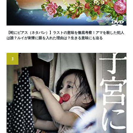
【蛇にピアス（ネタバレ）】ラストの意味を徹底考察！アマを殺した犯人
は誰？ルイが刺青に眼を入れた理由は？生きる意味にも迫る
3