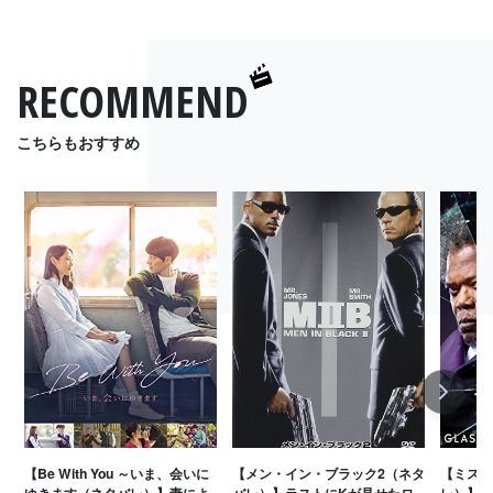
RECOMMEND
こちらもおすすめ
Next
【Be With You ～いま、会いに
【メン・イン・ブラック2（ネタ
【ミスタ
ゆきます（ネタバレ）】妻によ
バレ）】ラストにKが見せたロ
レ）】映