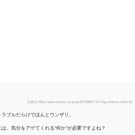
出典元:https://www.amazon.co.jp/dp/B07B681F14/?tag=cinema-notes-22
トラブルだらけでほんとウンザリ。
は、気分をアゲてくれる“何か”が必要ですよね？