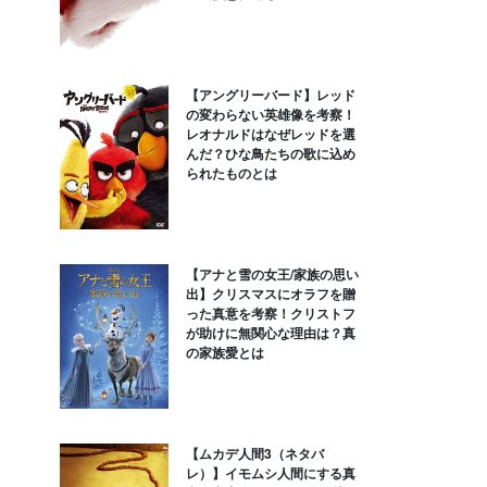
【アングリーバード】レッド
の変わらない英雄像を考察！
レオナルドはなぜレッドを選
んだ？ひな鳥たちの歌に込め
られたものとは
【アナと雪の女王/家族の思い
出】クリスマスにオラフを贈
った真意を考察！クリストフ
が助けに無関心な理由は？真
の家族愛とは
【ムカデ人間3（ネタバ
レ）】イモムシ人間にする真