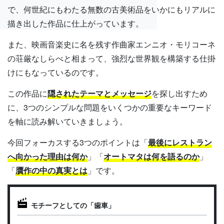
で、何世紀にもわたる無数の古美術品をいかにもリアルに
描き出した作品に仕上がっています。
また、映画音楽史に名を残す作曲家エンニオ・モリコーネ
の荘厳なしらべと相まって、強烈な世界観を構築する仕掛
けにもなっているのです。
この作品に
隠されたテーマとメッセージ
を探し出すため
に、3つのシンプルな問題をいくつかの重要なキーワード
を軸に読み解いていきましょう。
今回フォーカスする3つのポイントは「
最後にレストラン
へ向かった理由は何か
」「
オートマタは何を語るのか
」
「
贋作の中の真実とは
」です。
モチーフとしての「歯車」