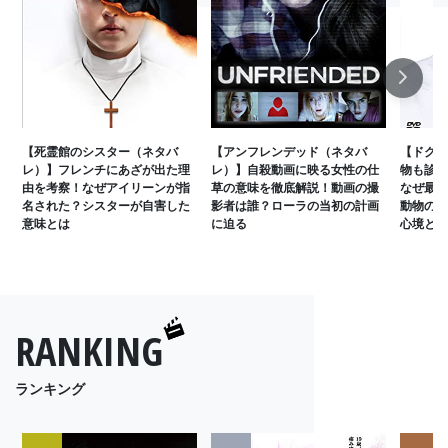
Next
【死霊館のシスター（ネタバ
【アンフレンデッド（ネタバ
【ドクタ
レ）】フレンチにあざが出た理
レ）】自殺動画に映る女性の仕
物も診る
由を考察！なぜアイリーンが指
草の意味を徹底解説！動画の撮
なぜ最後
名された？シスターが自害した
影者は誰？ローラの当初の計画
動物の声
意味とは
に迫る
心境とは
RANKING
ランキング