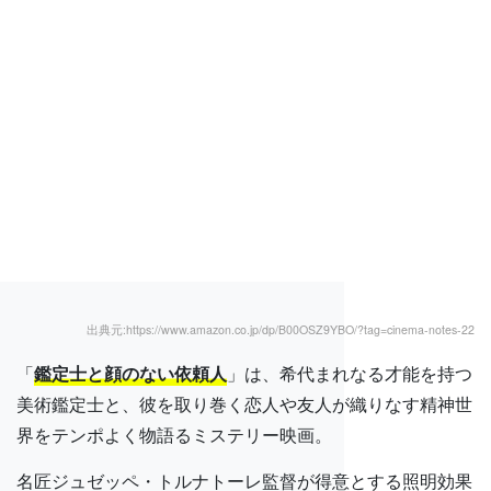
出典元:https://www.amazon.co.jp/dp/B00OSZ9YBO/?tag=cinema-notes-22
「
鑑定士と顔のない依頼人
」は、希代まれなる才能を持つ
美術鑑定士と、彼を取り巻く恋人や友人が織りなす精神世
界をテンポよく物語るミステリー映画。
名匠ジュゼッペ・トルナトーレ監督が得意とする照明効果