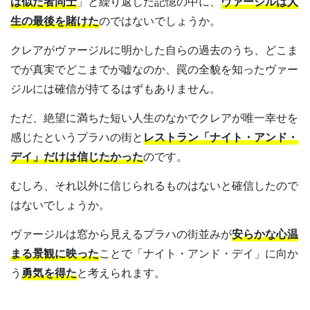
は似た者同士
」と繰り返した記憶の中に、
ヴァージルは人
生の最後を賭けた
のではないでしょうか。
クレアがヴァージルに明かした自らの過去のうち、どこま
でが真実でどこまでが嘘なのか、罠の全貌を知ったヴァー
ジルには確信が持てるはずもありません。
ただ、絶望に満ちた短い人生のなかでクレアが唯一幸せを
感じたというプラハの街と
レストラン「ナイト・アンド・
デイ」だけは信じたかった
のです。
むしろ、それ以外に信じられるものはないと確信したので
はないでしょうか。
ヴァージルは窓から見えるプラハの街並みが
安らかな心温
まる景観に映った
ことで「ナイト・アンド・デイ」に向か
う
勇気を得た
と考えられます。