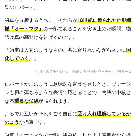
采のロバート。
歯車を分析するうちに、それらが
18
世紀に造られた自動機
械「オートマタ」
の一部であることを突き止めた瞬間、物
語は真の幕開けを告げるのです。
「歯車は人間のようなもの。共に寄り添いながら互いに
同
化していく
。」
引用元:鑑定士と顔のない依頼人/配給会社:ワーナー・ブラザーズ
ロバートがこのように意味深な言葉を発しとき、ヴァージ
ンも腑に落ちるような表情で応じることで、物語の中核と
なる
重要な伏線
が張られます。
まるでお互いがそれをごく自然に
受け入れ理解しているか
のよう
な描写です。
歯車はオートマタの一部に組み込まれたまま表舞台から姿