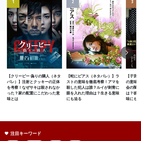
1
2
3
Next
【クリーピー 偽りの隣人（ネタ
【蛇にピアス（ネタバレ）】ラ
【子宮に
バレ）】注射とクッキーの正体
ストの意味を徹底考察！アマを
の意味を
を考察！なぜサキは殺されなか
殺した犯人は誰？ルイが刺青に
会の闇と
った？家の配置にこだわった意
眼を入れた理由は？生きる意味
は？彼女
味とは
にも迫る
味にも迫
注目キーワード