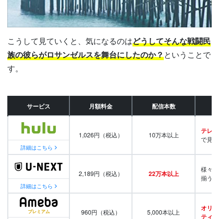
こうして見ていくと、気になるのは
どうしてそんな戦闘民
族の彼らがロサンゼルスを舞台にしたのか？
ということで
す。
サービス
月額料金
配信本数
テレビ
1,026円（税込）
10万本以上
で見放
詳細はこちら
様々な
2,189円（税込）
22万本以上
揃う
詳細はこちら
オリジ
960円（税込）
5,000本以上
ティ番