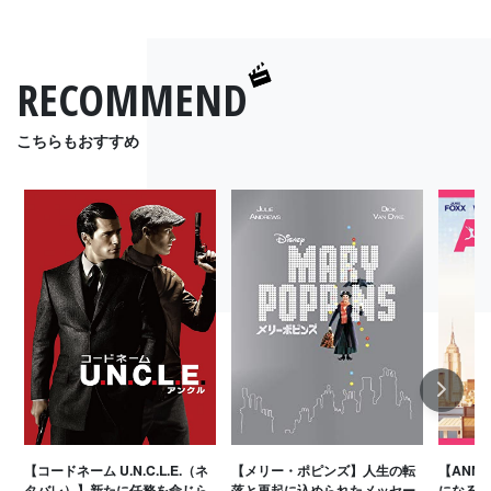
RECOMMEND
こちらもおすすめ
Next
【コードネーム U.N.C.L.E.（ネ
【メリー・ポピンズ】人生の転
【ANN
タバレ）】新たに任務を命じら
落と再起に込められたメッセー
になると