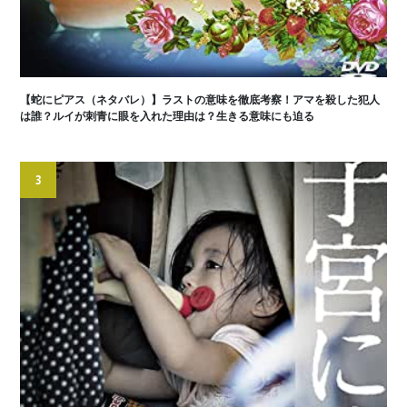
【蛇にピアス（ネタバレ）】ラストの意味を徹底考察！アマを殺した犯人
は誰？ルイが刺青に眼を入れた理由は？生きる意味にも迫る
3