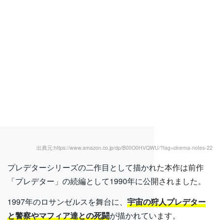
出典元:https://www.amazon.co.jp/dp/B00O0HVQWU/?tag=cinema-notes-22
プレデターシリーズの二作目として描かれた本作は前作
「プレデター」の続編として1990年に公開されました。
1997年のロサンゼルスを舞台に、
宇宙の狩人プレデター
と警察やマフィア達との死闘
が描かれています。