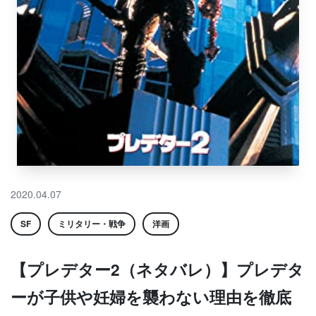
2020.04.07
SF
ミリタリー・戦争
洋画
【プレデター2（ネタバレ）】プレデタ
ーが子供や妊婦を襲わない理由を徹底