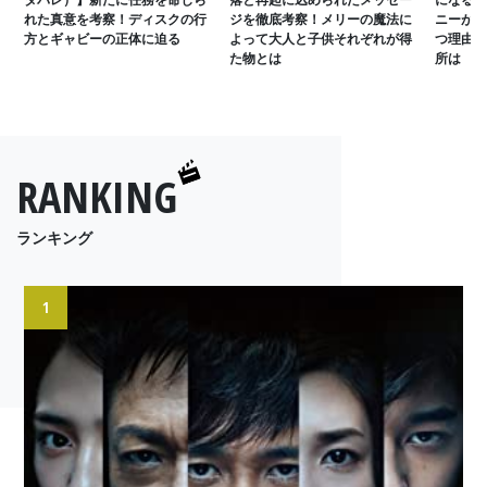
れた真意を考察！ディスクの行
ジを徹底考察！メリーの魔法に
ニーがグ
方とギャビーの正体に迫る
よって大人と子供それぞれが得
つ理由と
た物とは
所は
RANKING
ランキング
1