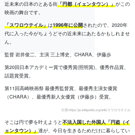
近未来の日本のとある街
「円都（イェンタウン）」
がこの
映画の舞台です。
「スワロウテイル」
は
1996年に公開
されたので、2020年
代に入った今がちょうどその近未来にあたるかもしれませ
ん。
監督 岩井俊二、主演 三上博史、CHARA、伊藤歩
第20回日本アカデミー賞で優秀賞(照明賞)、優秀作品賞、
話題賞受賞。
第11回高崎映画祭 最優秀監督賞、最優秀主演女優賞
（CHARA）、最優秀新人女優賞（伊藤歩）受賞。
引用:https://ja.wikipedia.org/wiki/スワロウテイル
そこは円で夢を叶えようと
不法入国した外国人「円盗（イ
ェンタウン）」
達が、今日を生きるためだけに暮らしてい