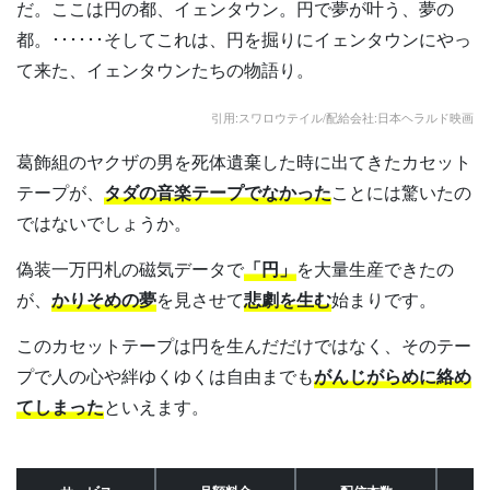
だ。ここは円の都、イェンタウン。円で夢が叶う、夢の
都。･･････そしてこれは、円を掘りにイェンタウンにやっ
て来た、イェンタウンたちの物語り。
引用:スワロウテイル/配給会社:日本ヘラルド映画
葛飾組のヤクザの男を死体遺棄した時に出てきたカセット
テープが、
タダの音楽テープでなかった
ことには驚いたの
ではないでしょうか。
偽装一万円札の磁気データで
「円」
を大量生産できたの
が、
かりそめの夢
を見させて
悲劇を生む
始まりです。
このカセットテープは円を生んだだけではなく、そのテー
プで人の心や絆ゆくゆくは自由までも
がんじがらめに絡め
てしまった
といえます。