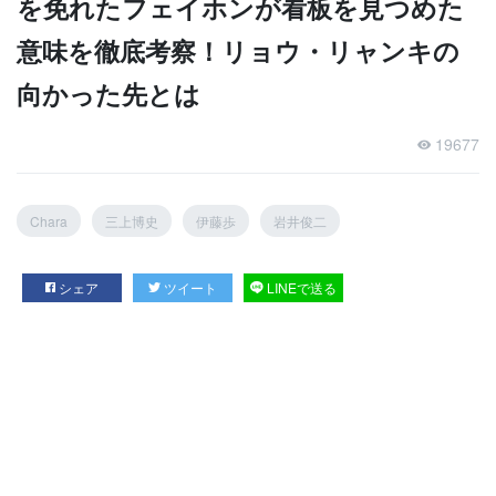
を免れたフェイホンが看板を見つめた
意味を徹底考察！リョウ・リャンキの
向かった先とは
19677
Chara
三上博史
伊藤歩
岩井俊二
シェア
ツイート
LINEで送る