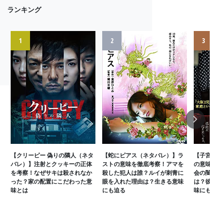
ランキング
1
2
3
Next
【クリーピー 偽りの隣人（ネタ
【蛇にピアス（ネタバレ）】ラ
【子宮に
バレ）】注射とクッキーの正体
ストの意味を徹底考察！アマを
の意味を
を考察！なぜサキは殺されなか
殺した犯人は誰？ルイが刺青に
会の闇と
った？家の配置にこだわった意
眼を入れた理由は？生きる意味
は？彼女
味とは
にも迫る
味にも迫