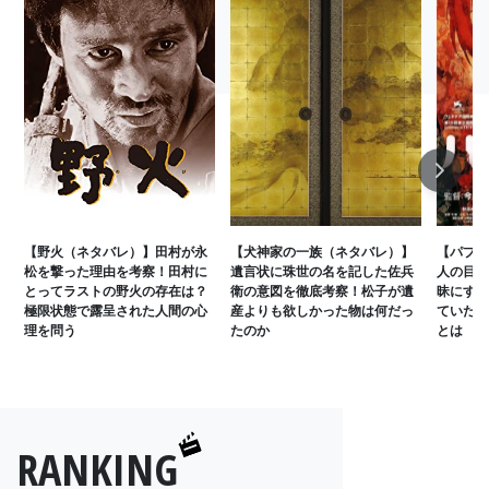
Next
【野火（ネタバレ）】田村が永
【犬神家の一族（ネタバレ）】
【パプリ
松を撃った理由を考察！田村に
遺言状に珠世の名を記した佐兵
人の目的
とってラストの野火の存在は？
衛の意図を徹底考察！松子が遺
昧にする
極限状態で露呈された人間の心
産よりも欲しかった物は何だっ
ていた？
理を問う
たのか
とは
RANKING