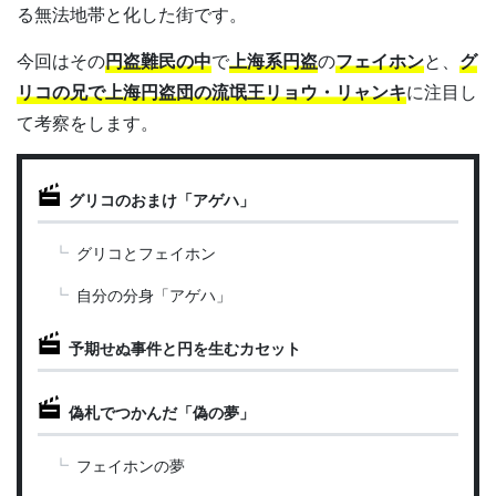
る無法地帯と化した街です。
今回はその
円盗難民の中
で
上海系円盗
の
フェイホン
と、
グ
リコの兄で上海円盗団の流氓王リョウ・リャンキ
に注目し
て考察をします。
グリコのおまけ「アゲハ」
グリコとフェイホン
自分の分身「アゲハ」
予期せぬ事件と円を生むカセット
偽札でつかんだ「偽の夢」
フェイホンの夢