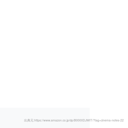
出典元:https://www.amazon.co.jp/dp/B0000DJWIT/?tag=cinema-notes-22