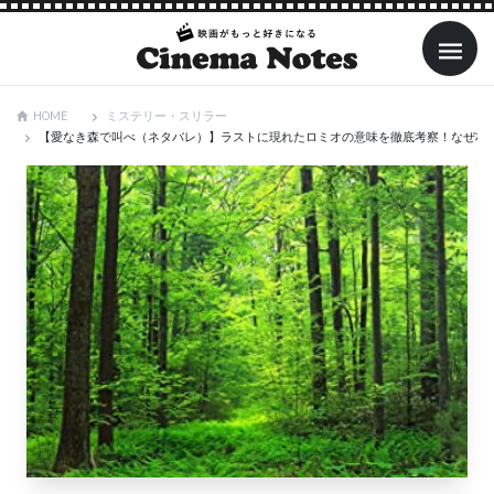
ミステリー・スリラー
HOME
【愛なき森で叫べ（ネタバレ）】ラストに現れたロミオの意味を徹底考察！なぜ村