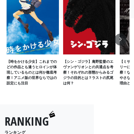
Next
【時をかける少女】これまでの
【シン・ゴジラ】庵野監督のエ
【ミザリ
どの作品とも違うヒロインが体
ヴァンゲリオンとの共通点を考
リーに固
現しているものとは何か徹底考
察！それぞれの形態からみるゴ
察！なぜ
察！アニメ版の世界ならではの
ジラの目的とは？ラストの尻尾
やさなか
設定にも注目
は何？
理由とは
RANKING
ランキング