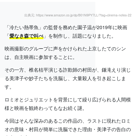
出典元: https://www.amazon.co.jp/dp/B01N9PY7LL/?tag=cinema-notes-22
「冷たい熱帯魚」の監督を務めた園子温が2019年に映画
「
愛なき森で叫べ
」を制作し、話題になりました。
映画撮影のグループに声をかけられた上京したてのシン
は、自主映画に参加することに。
その一方、椎名桔平演じる詐欺師の村田が、鎌滝えり演じ
る美津子や妙子たちを洗脳し、大量殺人を引き起こしま
す。
ロミオとジュリエットを背景にして繰り広げられる人間模
様と映画を観終わってもなお続く謎。
今回はそんな深みのあるこの作品の、ラストに現れたロミ
オの意味・村田が簡単に洗脳できた理由・美津子の告白の