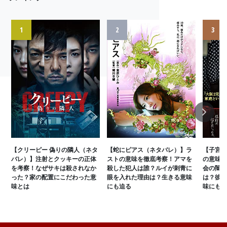
1
2
3
Next
【クリーピー 偽りの隣人（ネタ
【蛇にピアス（ネタバレ）】ラ
【子宮に
バレ）】注射とクッキーの正体
ストの意味を徹底考察！アマを
の意味を
を考察！なぜサキは殺されなか
殺した犯人は誰？ルイが刺青に
会の闇と
った？家の配置にこだわった意
眼を入れた理由は？生きる意味
は？彼女
味とは
にも迫る
味にも迫