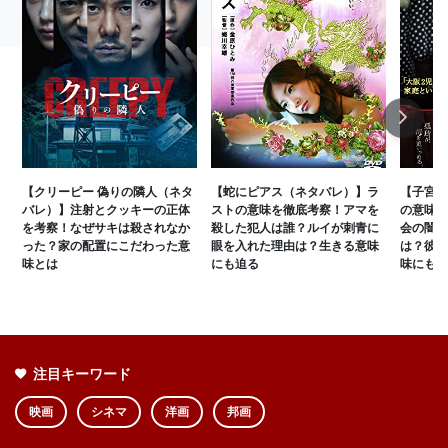
Next
【クリーピー 偽りの隣人（ネタ
【蛇にピアス（ネタバレ）】ラ
【子宮に
バレ）】注射とクッキーの正体
ストの意味を徹底考察！アマを
の意味を
を考察！なぜサキは殺されなか
殺した犯人は誰？ルイが刺青に
会の闇と
った？家の配置にこだわった意
眼を入れた理由は？生きる意味
は？彼女
味とは
にも迫る
味にも迫
注目キーワード
映画
シネマ
洋画
邦画