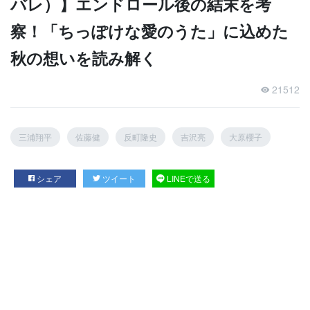
バレ）】エンドロール後の結末を考
察！「ちっぽけな愛のうた」に込めた
秋の想いを読み解く
21512
三浦翔平
佐藤健
反町隆史
吉沢亮
大原櫻子
シェア
ツイート
LINEで送る