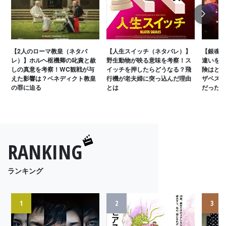
Next
【2人のローマ教皇（ネタバ
【人生スイッチ（ネタバレ）】
【銀魂（
レ）】ホルヘ枢機卿の叱責と赦
野生動物が映る意味を考察！ス
違いを徹
しの真意を考察！WC観戦が与
イッチを押したらどうなる？飛
険はどの
えた影響は？ベネディクト教皇
行機が老夫婦に突っ込んだ理由
ザベスの
の罪に迫る
とは
だった！
RANKING
ランキング
1
2
3