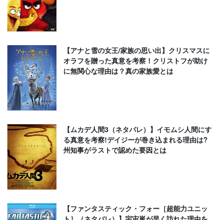
【アナと雪の女王/家族の思い出】クリスマスに
オラフを贈った真意を考察！クリストフが助け
に無関心な理由は？真の家族愛とは
【ムカデ人間3（ネタバレ）】イモムシ人間にす
る真意を考察!デイジーが巻き込まれる理由は?
州知事がラストで認めた要因とは
【ファンタスティック・フォー［超能力ユニッ
ト］（ネタバレ）】宇宙嵐が早く訪れた理由を