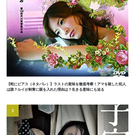
【蛇にピアス（ネタバレ）】ラストの意味を徹底考察！アマを殺した犯人
は誰？ルイが刺青に眼を入れた理由は？生きる意味にも迫る
3