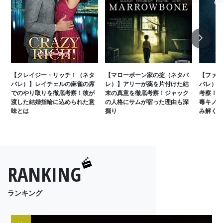
Next
【クレイジー・リッチ！（ネタ
【マローボーン家の掟（ネタバ
【ファン
バレ）】レイチェルの麻雀の席
レ）】アリーが薬を片付けた結
バレ）】
でのやり取りを徹底考察！彼が
末の真意を徹底考察！ジャック
考察！プ
渡した結婚指輪に込められた意
の人格にサムが宿った理由も深
毒キノコ
味とは
掘り
み解く
RANKING
ランキング