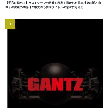
【子宮に沈める】ラストシーンの意味を考察！描かれた日本社会の闇と由
希子の決断の関係は？彼女の心情やタイトルの意味にも迫る
4