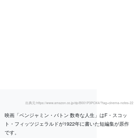
出典元:https://www.amazon.co.jp/dp/B001P3POX4/?tag=cinema-notes-22
映画「ベンジャミン・バトン 数奇な人生」はF・スコッ
ト・フィッツジェラルドが1922年に書いた短編集が原作
です。