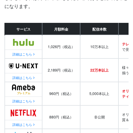
になります。
サービス
月額料金
配信本数
テレビ
1,026円（税込）
10万本以上
で見放
詳細はこちら
様々な
2,189円（税込）
22万本以上
揃う
詳細はこちら
オリジ
960円（税込）
5,000本以上
ティ番
詳細はこちら
オリジ
880円（税込）
非公開
質＆量
詳細はこちら