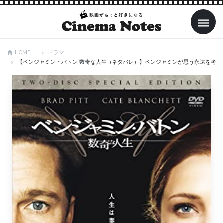
ドラマ
HOME
【ベンジャミン・バトン 数奇な人生（ネタバレ）】ベンジャミンが思う永遠を考察