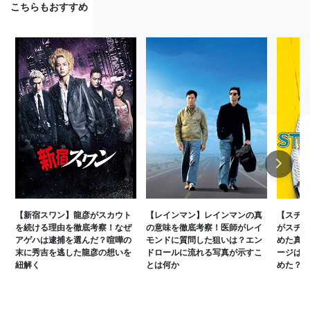
こちらもおすすめ
Next
【新宿スワン】龍彦がスカウト
【レインマン】レインマンの真
【スチュ
を続ける理由を徹底考察！なぜ
の意味を徹底考察！医師がレイ
がスチュ
アゲハは逮捕を選んだ？喧嘩の
モンドに質問した狙いは？エン
めた真意
末に秀吉を逃した龍彦の想いを
ドロールに流れる写真が示すこ
ージはス
紐解く
とは何か
めた？