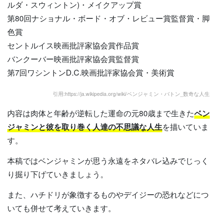
ルダ・スウィントン)・メイクアップ賞
第80回ナショナル・ボード・オブ・レビュー賞監督賞・脚
色賞
セントルイス映画批評家協会賞作品賞
バンクーバー映画批評家協会賞監督賞
第7回ワシントンD.C.映画批評家協会賞・美術賞
引用:https://ja.wikipedia.org/wiki/ベンジャミン・バトン_数奇な人生
内容は肉体と年齢が逆転した運命の元80歳まで生きた
ベン
ジャミンと彼を取り巻く人達の不思議な人生
を描いていま
す。
本稿ではベンジャミンが思う永遠をネタバレ込みでじっく
り掘り下げていきましょう。
また、ハチドリが象徴するものやデイジーの恐れなどにつ
いても併せて考えていきます。