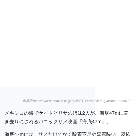
出典元:https://www.amazon.co.jp/dp/B07G1YHM9M/?tag=cinema-notes-22
メキシコの海でケイトとリサの姉妹2人が、海底47mに置
き去りにされるパニックサメ映画『海底47m』。
海底47mには、サメだけでなく酸素不足や窒素酔い、恐怖