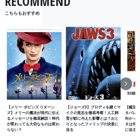
RECOMMEND
こちらもおすすめ
Next
【メリー･ポピンズ リターン
【ジョーズ3】ブロディを継ぐマ
【鑑定士
ズ】メリーの魔法が現代に伝え
イクの意志を徹底考察！人工飼
タバレ）
るメッセージを徹底解説！時代
育が鮫に与えた影響とは？おと
向かった
が変わっても大切なものは変わ
りとなったフィリップの決意に
タは何を
らない？
迫る
に迫る