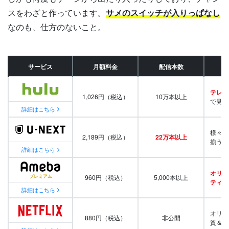
スをわざと作っています。
サメのスイッチが入りっぱなし
なのも、仕方のないこと。
サービス
月額料金
配信本数
テレビ
1,026円（税込）
10万本以上
で見放
詳細はこちら
様々な
2,189円（税込）
22万本以上
揃う
詳細はこちら
オリジ
960円（税込）
5,000本以上
ティ番
詳細はこちら
オリジ
880円（税込）
非公開
質＆量