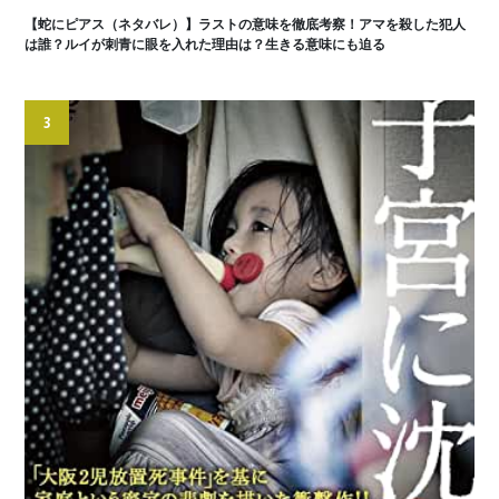
【蛇にピアス（ネタバレ）】ラストの意味を徹底考察！アマを殺した犯人
は誰？ルイが刺青に眼を入れた理由は？生きる意味にも迫る
3