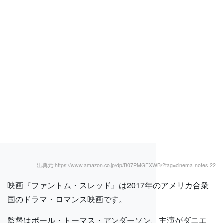
出典元:https://www.amazon.co.jp/dp/B07PMGFXWB/?tag=cinema-notes-22
映画『ファントム・スレッド』は2017年のアメリカ合衆
国のドラマ・ロマンス映画です。
監督はポール・トーマス・アンダーソン、主演がダニエ