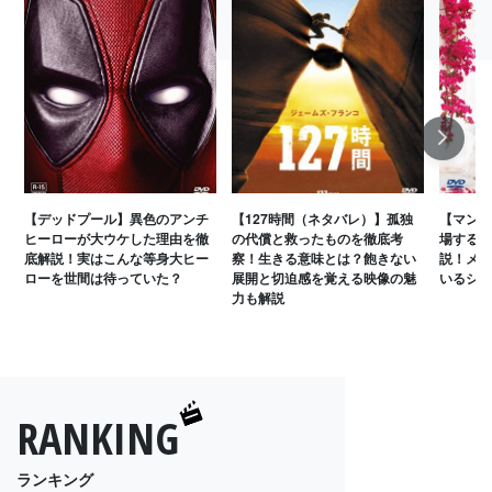
Next
【デッドプール】異色のアンチ
【127時間（ネタバレ）】孤独
【マンマ
ヒーローが大ウケした理由を徹
の代償と救ったものを徹底考
場するA
底解説！実はこんな等身大ヒー
察！生きる意味とは？飽きない
説！メン
ローを世間は待っていた？
展開と切迫感を覚える映像の魅
いるシー
力も解説
RANKING
ランキング