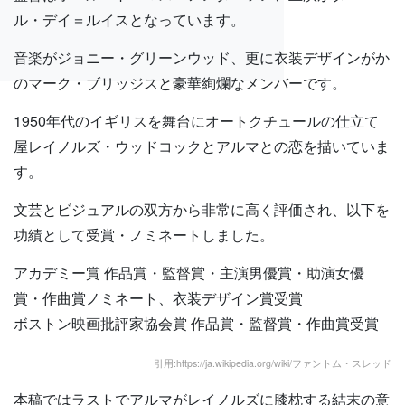
ル・デイ＝ルイスとなっています。
音楽がジョニー・グリーンウッド、更に衣装デザインがか
のマーク・ブリッジスと豪華絢爛なメンバーです。
1950年代のイギリスを舞台にオートクチュールの仕立て
屋レイノルズ・ウッドコックとアルマとの恋を描いていま
す。
文芸とビジュアルの双方から非常に高く評価され、以下を
功績として受賞・ノミネートしました。
アカデミー賞 作品賞・監督賞・主演男優賞・助演女優
賞・作曲賞ノミネート、衣装デザイン賞受賞
ボストン映画批評家協会賞 作品賞・監督賞・作曲賞受賞
引用:https://ja.wikipedia.org/wiki/ファントム・スレッド
本稿ではラストでアルマがレイノルズに膝枕する結末の意