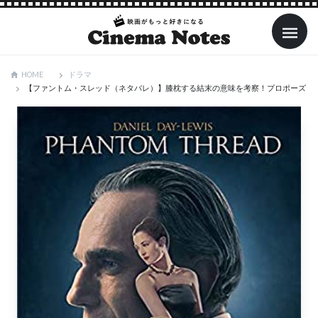
ドラマ
HOME
【ファントム・スレッド（ネタバレ）】膝枕する結末の意味を考察！プロポーズし