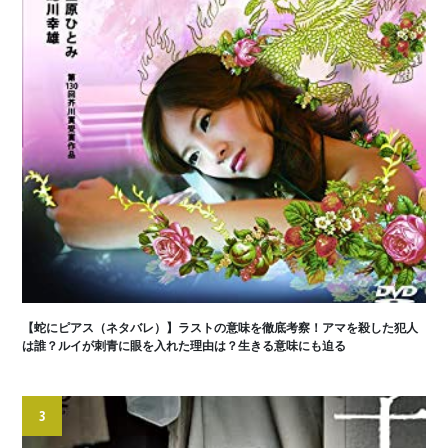
【蛇にピアス（ネタバレ）】ラストの意味を徹底考察！アマを殺した犯人
は誰？ルイが刺青に眼を入れた理由は？生きる意味にも迫る
3