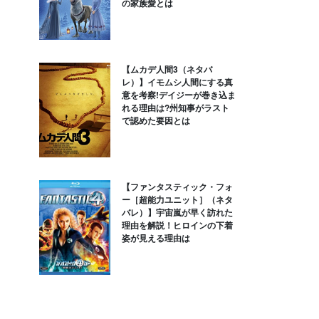
の家族愛とは
【ムカデ人間3（ネタバ
レ）】イモムシ人間にする真
意を考察!デイジーが巻き込ま
れる理由は?州知事がラスト
で認めた要因とは
【ファンタスティック・フォ
ー［超能力ユニット］（ネタ
バレ）】宇宙嵐が早く訪れた
理由を解説！ヒロインの下着
姿が見える理由は