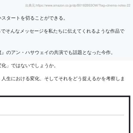
出典元:https://www.amazon.co.jp/dp/B0192BS3OW/?tag=cinema-notes-22
いスタートを切ることができる。
まるでそんなメッセージを私たちに伝えてくれるような作品で
魔』のアン・ハサウェイの共演でも話題となった今作。
変化」ではないでしょうか。
く人生における変化、そしてそれをどう捉えるかを考察しま