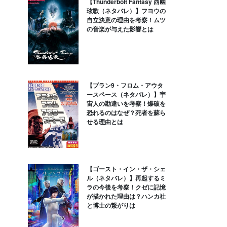
【Thunderbolt Fantasy 西幽
玹歌（ネタバレ）】フヨウの
自立決意の理由を考察！ムツ
の音楽が与えた影響とは
【プラン9・フロム・アウタ
ースペース（ネタバレ）】宇
宙人の勘違いを考察！爆破を
恐れるのはなぜ？死者を蘇ら
せる理由とは
【ゴースト・イン・ザ・シェ
ル（ネタバレ）】再起するミ
ラの今後を考察！クゼに記憶
が描かれた理由は？ハンカ社
と博士の繋がりは