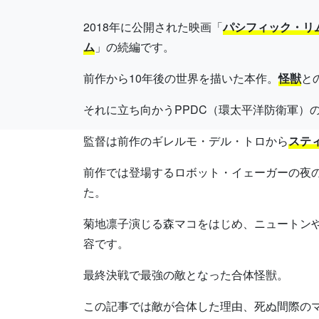
2018年に公開された映画「
パシフィック・リ
ム
」の続編です。
前作から10年後の世界を描いた本作。
怪獣
と
それに立ち向かうPPDC（環太平洋防衛軍）
監督は前作のギレルモ・デル・トロから
ステ
前作では登場するロボット・イェーガーの夜
た。
菊地凛子演じる森マコをはじめ、ニュートン
容です。
最終決戦で最強の敵となった合体怪獣。
この記事では敵が合体した理由、死ぬ間際の