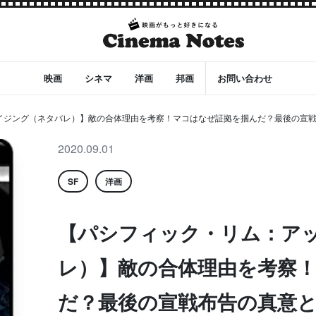
映画
シネマ
洋画
邦画
お問い合わせ
イジング（ネタバレ）】敵の合体理由を考察！マコはなぜ証拠を掴んだ？最後の宣
2020.09.01
SF
洋画
【パシフィック・リム：ア
レ）】敵の合体理由を考察
だ？最後の宣戦布告の真意