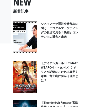
NEW
新着記事
シネマノーツ運営会社代表に
聞く！デジタルマーケティン
グの視点で見る「映画」コン
テンツの過去と未来
【アイアンガール ULTIMATE
WEAPON（ネタバレ）】ク
リスが記憶にこだわる真意を
考察！富士山に向かう理由と
は？
【Thunderbolt Fantasy 西幽
玹歌（ネタバレ）】フヨウの