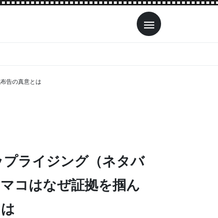
戦布告の真意とは
ップライジング（ネタバ
！マコはなぜ証拠を掴ん
とは