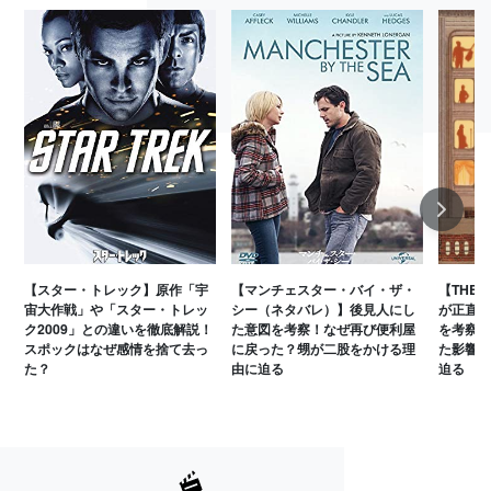
Next
【スター・トレック】原作「宇
【マンチェスター・バイ・ザ・
【THE
宙大作戦」や「スター・トレッ
シー（ネタバレ）】後見人にし
が正直に
ク2009」との違いを徹底解説！
た意図を考察！なぜ再び便利屋
を考察！
スポックはなぜ感情を捨て去っ
に戻った？甥が二股をかける理
た影響は
た？
由に迫る
迫る