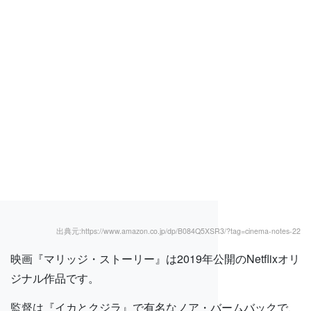
出典元:https://www.amazon.co.jp/dp/B084Q5XSR3/?tag=cinema-notes-22
映画『マリッジ・ストーリー』は2019年公開のNetflixオリ
ジナル作品です。
監督は『イカとクジラ』で有名なノア・バームバックで、