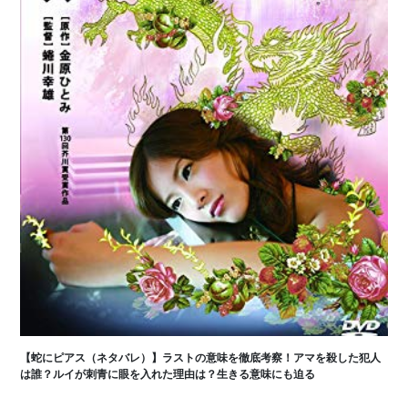
【蛇にピアス（ネタバレ）】ラストの意味を徹底考察！アマを殺した犯人
は誰？ルイが刺青に眼を入れた理由は？生きる意味にも迫る