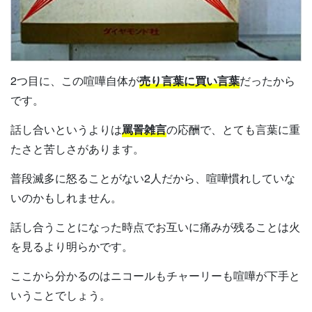
2つ目に、この喧嘩自体が
売り言葉に買い言葉
だったから
です。
話し合いというよりは
罵詈雑言
の応酬で、とても言葉に重
たさと苦しさがあります。
普段滅多に怒ることがない2人だから、喧嘩慣れしていな
いのかもしれません。
話し合うことになった時点でお互いに痛みが残ることは火
を見るより明らかです。
ここから分かるのはニコールもチャーリーも喧嘩が下手と
いうことでしょう。