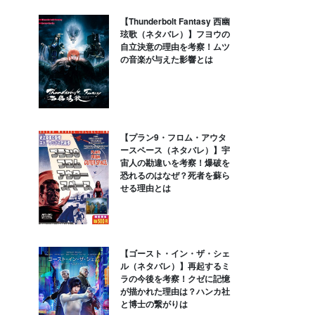
【Thunderbolt Fantasy 西幽
玹歌（ネタバレ）】フヨウの
自立決意の理由を考察！ムツ
の音楽が与えた影響とは
【プラン9・フロム・アウタ
ースペース（ネタバレ）】宇
宙人の勘違いを考察！爆破を
恐れるのはなぜ？死者を蘇ら
せる理由とは
【ゴースト・イン・ザ・シェ
ル（ネタバレ）】再起するミ
ラの今後を考察！クゼに記憶
が描かれた理由は？ハンカ社
と博士の繋がりは