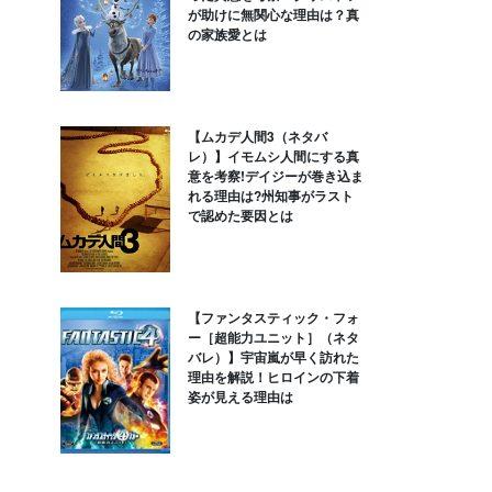
が助けに無関心な理由は？真
の家族愛とは
【ムカデ人間3（ネタバ
レ）】イモムシ人間にする真
意を考察!デイジーが巻き込ま
れる理由は?州知事がラスト
で認めた要因とは
【ファンタスティック・フォ
ー［超能力ユニット］（ネタ
バレ）】宇宙嵐が早く訪れた
理由を解説！ヒロインの下着
姿が見える理由は