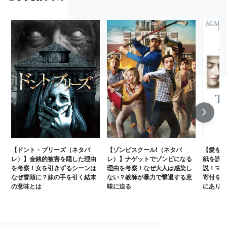
Next
【ドント・ブリーズ（ネタバ
【ゾンビスクール!（ネタバ
【愛を読
レ）】金銭的被害を隠した理由
レ）】ナゲットでゾンビになる
紙を読ま
を考察！女を引きずるシーンは
理由を考察！なぜ大人は感染し
説！マイ
なぜ冒頭に？妹の手を引く結末
ない？教師が暴力で撃退する意
寄付をし
の意味とは
味に迫る
にあり！