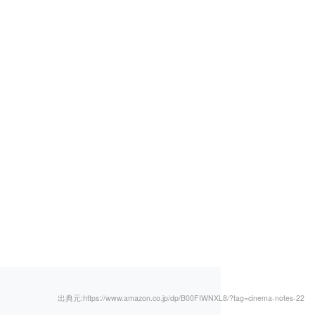
出典元:https://www.amazon.co.jp/dp/B00FIWNXL8/?tag=cinema-notes-22