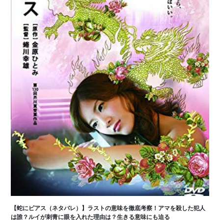
【蛇にピアス（ネタバレ）】ラストの意味を徹底考察！アマを殺した犯人
は誰？ルイが刺青に眼を入れた理由は？生きる意味にも迫る