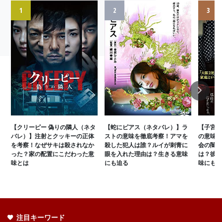
1
2
3
Next
【クリーピー 偽りの隣人（ネタ
【蛇にピアス（ネタバレ）】ラ
【子宮に
バレ）】注射とクッキーの正体
ストの意味を徹底考察！アマを
の意味を
を考察！なぜサキは殺されなか
殺した犯人は誰？ルイが刺青に
会の闇と
った？家の配置にこだわった意
眼を入れた理由は？生きる意味
は？彼女
味とは
にも迫る
味にも迫
注目キーワード