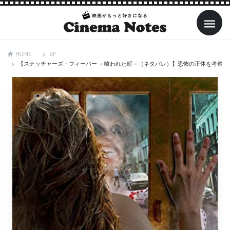
SF
HOME
【スナッチャーズ・フィーバー －喰われた町－（ネタバレ）】恐怖の正体を考察！