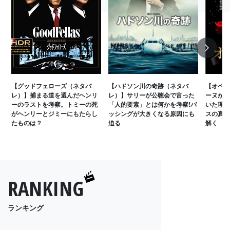
Next
【グッドフェローズ（ネタバ
【ハドソン川の奇跡（ネタバ
【オペラ
レ）】捕まる道を選んだヘンリ
レ）】サリーが公聴会で言った
ーヌがフ
ーのラストを考察。トミーの死
「人的要素」とは何かを考察!バ
いた理由
がヘンリーとジミーにもたらし
ッシングが大きくなる原因にも
スの真意
たものは？
迫る
解く
RANKING
ランキング