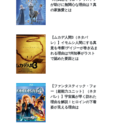
が助けに無関心な理由は？真
の家族愛とは
【ムカデ人間3（ネタバ
レ）】イモムシ人間にする真
意を考察!デイジーが巻き込ま
れる理由は?州知事がラスト
で認めた要因とは
【ファンタスティック・フォ
ー［超能力ユニット］（ネタ
バレ）】宇宙嵐が早く訪れた
理由を解説！ヒロインの下着
姿が見える理由は