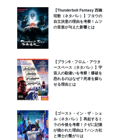
【Thunderbolt Fantasy 西幽
玹歌（ネタバレ）】フヨウの
自立決意の理由を考察！ムツ
の音楽が与えた影響とは
【プラン9・フロム・アウタ
ースペース（ネタバレ）】宇
宙人の勘違いを考察！爆破を
恐れるのはなぜ？死者を蘇ら
せる理由とは
【ゴースト・イン・ザ・シェ
ル（ネタバレ）】再起するミ
ラの今後を考察！クゼに記憶
が描かれた理由は？ハンカ社
と博士の繋がりは