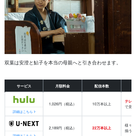
双葉は安澄と鮎子を本当の母親へと引き合わせます。
サービス
月額料金
配信本数
テレビ
1,026円（税込）
10万本以上
で見放
詳細はこちら
様々な
2,189円（税込）
22万本以上
揃う
詳細はこちら