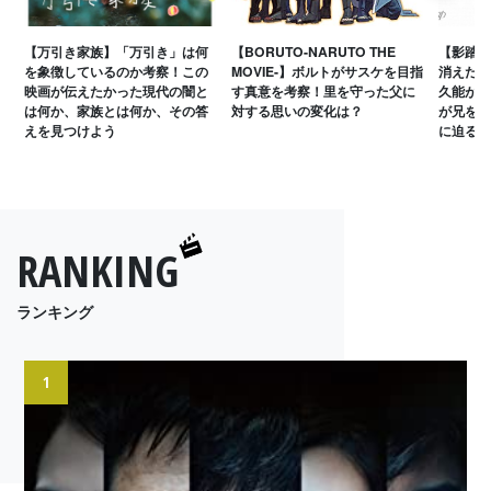
【万引き家族】「万引き」は何
【BORUTO-NARUTO THE
【影踏み
を象徴しているのか考察！この
MOVIE-】ボルトがサスケを目指
消えた意
映画が伝えたかった現代の闇と
す真意を考察！里を守った父に
久能が双
は何か、家族とは何か、その答
対する思いの変化は？
が兄を殺
えを見つけよう
に迫る
RANKING
ランキング
1