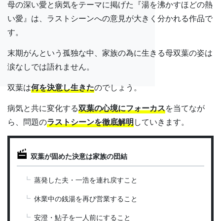
母の深い愛と病気をテーマに掲げた『湯を沸かすほどの熱
い愛』は、ラストシーンへの意見が大きく分かれる作品で
す。
末期がんという孤独な中、家族の為に生きる母双葉の姿は
涙なしでは語れません。
双葉は
何を決意し生きた
のでしょう。
病気と共に変化する
双葉の心境にフォーカス
を当てなが
ら、問題の
ラストシーンを徹底解明
していきます。
双葉が固めた決意は家族の団結
蒸発した夫・一浩を連れ戻すこと
休業中の銭湯を再び営業すること
安澄・鮎子を一人前にすること