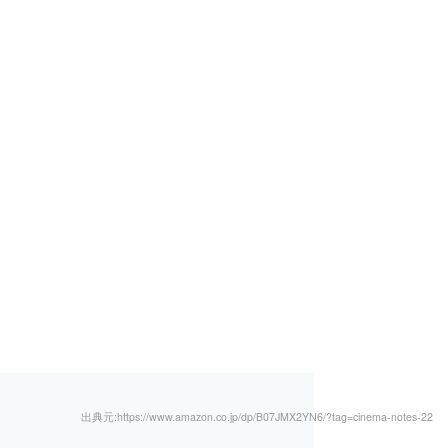
出典元:https://www.amazon.co.jp/dp/B07JMX2YN6/?tag=cinema-notes-22