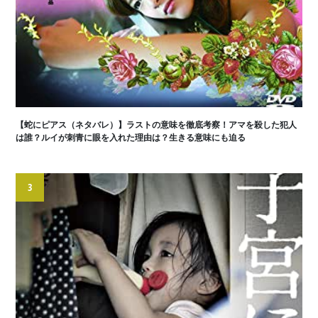
【蛇にピアス（ネタバレ）】ラストの意味を徹底考察！アマを殺した犯人
は誰？ルイが刺青に眼を入れた理由は？生きる意味にも迫る
3