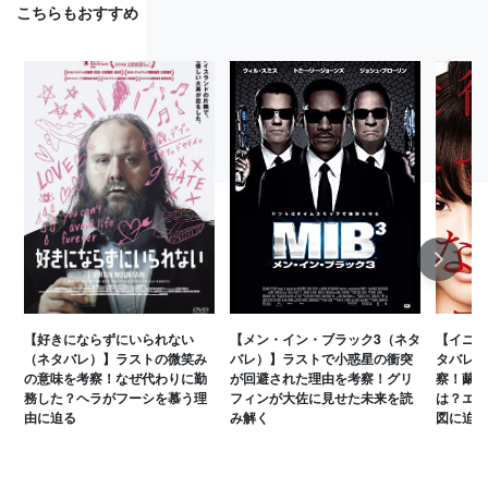
こちらもおすすめ
Next
【好きにならずにいられない
【メン・イン・ブラック3（ネタ
【イニシ
（ネタバレ）】ラストの微笑み
バレ）】ラストで小惑星の衝突
タバレ）
の意味を考察！なぜ代わりに勤
が回避された理由を考察！グリ
察！繭子
務した？ヘラがフーシを慕う理
フィンが大佐に見せた未来を読
は？エア
由に迫る
み解く
図に迫る