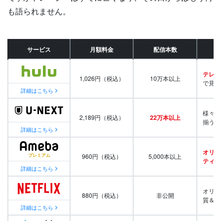
も語られません。
サービス
月額料金
配信本数
テレビ
1,026円（税込）
10万本以上
で見放
詳細はこちら
様々な
2,189円（税込）
22万本以上
揃う
詳細はこちら
オリジ
960円（税込）
5,000本以上
ティ番
詳細はこちら
オリジ
880円（税込）
非公開
質＆量
詳細はこちら