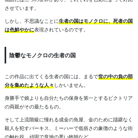
させています。
しかし、不思議なことに
生者の国はモノクロに、死者の国
は色鮮やかに
表現されているのです。
陰鬱なモノクロの生者の国
この作品に出てくる生者の国には、まるで
世の中の負の部
分を集めたような人々
しかいません。
身勝手で娘よりも自分たちの保身を第一とするビクトリア
の両親がその最たるもの。
そして上流階級に憧れる成金の魚屋、金のために躊躇なく
殺人を犯すバーキス、ミーハーで低俗さの象徴のような街
の触れ役、頑固で意地の悪い牧師など。