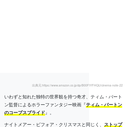
出典元:https://www.amazon.co.jp/dp/B00FIYFHQU/cinema-note-22
いわずと知れた独特の世界観を持つ奇才、ティム・バート
ン監督によるホラーファンタジー映画『
ティム・バートン
のコープスブライド
』。
ナイトメアー・ビフォア・クリスマスと同じく、
ストップ