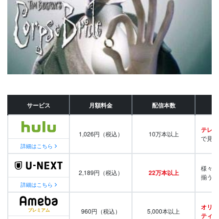
サービス
月額料金
配信本数
テレビ
1,026円（税込）
10万本以上
で見放
詳細はこちら
様々な
2,189円（税込）
22万本以上
揃う
詳細はこちら
オリジ
960円（税込）
5,000本以上
ティ番