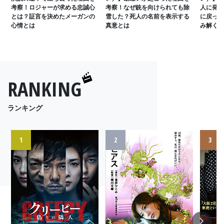
考察！ロジャーが求める忠誠心
考察！なぜ銃を向けられても除
人に発砲
とは？証言を決めたメーガンの
雪した？死人の名前を表示する
に戻って
心情とは
真意とは
み解く
RANKING
ランキング
1
2
3