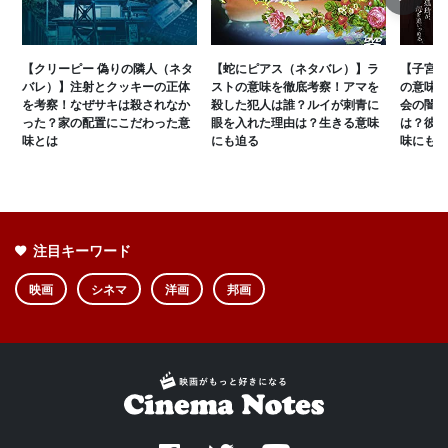
Next
【クリーピー 偽りの隣人（ネタ
【蛇にピアス（ネタバレ）】ラ
【子宮に
バレ）】注射とクッキーの正体
ストの意味を徹底考察！アマを
の意味を
を考察！なぜサキは殺されなか
殺した犯人は誰？ルイが刺青に
会の闇と
った？家の配置にこだわった意
眼を入れた理由は？生きる意味
は？彼女
味とは
にも迫る
味にも迫
注目キーワード
映画
シネマ
洋画
邦画