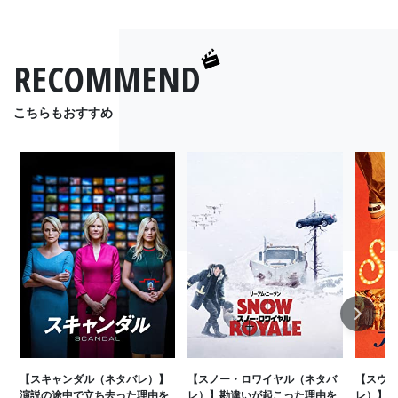
RECOMMEND
こちらもおすすめ
Next
【スキャンダル（ネタバレ）】
【スノー・ロワイヤル（ネタバ
【スウィ
演説の途中で立ち去った理由を
レ）】勘違いが起こった理由を
レ）】ロ