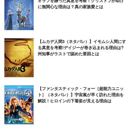
オラフを贈った真意を考察！クリストフが助け
に無関心な理由は？真の家族愛とは
【ムカデ人間3（ネタバレ）】イモムシ人間にす
る真意を考察!デイジーが巻き込まれる理由は?
州知事がラストで認めた要因とは
【ファンタスティック・フォー［超能力ユニッ
ト］（ネタバレ）】宇宙嵐が早く訪れた理由を
解説！ヒロインの下着姿が見える理由は