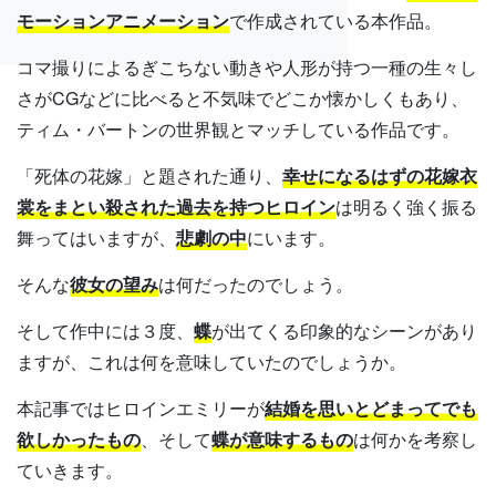
モーションアニメーション
で作成されている本作品。
コマ撮りによるぎこちない動きや人形が持つ一種の生々し
さがCGなどに比べると不気味でどこか懐かしくもあり、
ティム・バートンの世界観とマッチしている作品です。
「死体の花嫁」と題された通り、
幸せになるはずの花嫁衣
裳をまとい殺された過去を持つヒロイン
は明るく強く振る
舞ってはいますが、
悲劇の中
にいます。
そんな
彼女の望み
は何だったのでしょう。
そして作中には３度、
蝶
が出てくる印象的なシーンがあり
ますが、これは何を意味していたのでしょうか。
本記事ではヒロインエミリーが
結婚を思いとどまってでも
欲しかったもの
、そして
蝶が意味するもの
は何かを考察し
ていきます。