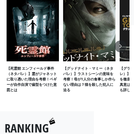
Next
【死霊館 エンフィールド事件
【グッドナイト・マミー（ネタ
【グラン
（ネタバレ）】霊がジャネット
バレ）】ラストシーンの意味を
レ）】タ
に取り憑いた理由を考察！ペギ
考察！母が1人分の食事しか作ら
を徹底考
ーが自作自演で歯型をつけた意
ない理由は？猫を殺した犯人に
真意は？
図とは
迫る
も詳しく
RANKING