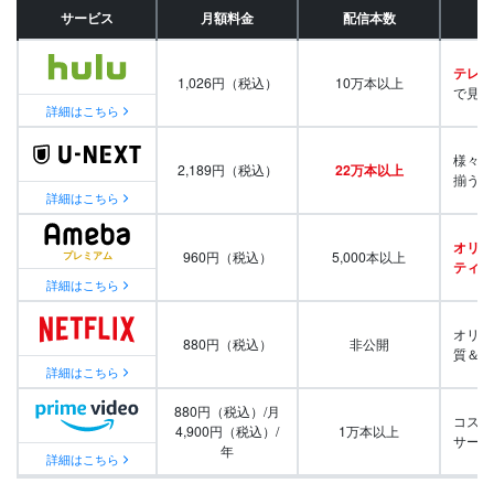
サービス
月額料金
配信本数
テレビ
1,026円（税込）
10万本以上
で見放
詳細はこちら
様々な
2,189円（税込）
22万本以上
揃う
詳細はこちら
オリジ
960円（税込）
5,000本以上
ティ番
詳細はこちら
オリジ
880円（税込）
非公開
質＆量
詳細はこちら
880円（税込）/月
コスパ
4,900円（税込）/
1万本以上
サービ
年
詳細はこちら