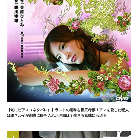
【蛇にピアス（ネタバレ）】ラストの意味を徹底考察！アマを殺した犯人
は誰？ルイが刺青に眼を入れた理由は？生きる意味にも迫る
3