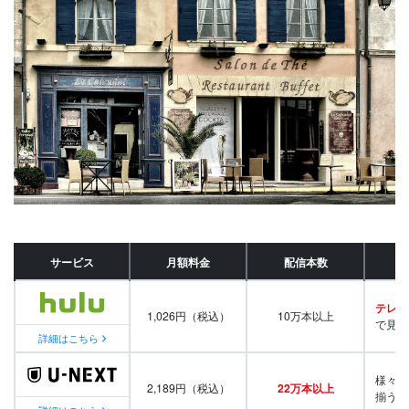
サービス
月額料金
配信本数
テレビ
1,026円（税込）
10万本以上
で見放
詳細はこちら
様々な
2,189円（税込）
22万本以上
揃う