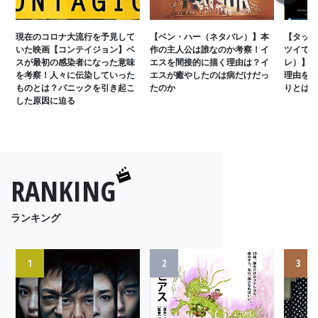
現在のコロナ大流行を予見して
【ベン・ハー（ネタバレ）】本
【タッカ
いた映画【コンテイジョン】ベ
作の主人公は誰なのか考察！イ
ツイてな
スが最初の感染者になった意味
エスを間接的に描く理由は？イ
レ）】誤
を考察！人々に伝染していった
エスが癒やしたのは病だけだっ
理由を考
ものとは？パニックを引き起こ
たのか
りとは？
した原因に迫る
RANKING
ランキング
1
2
3