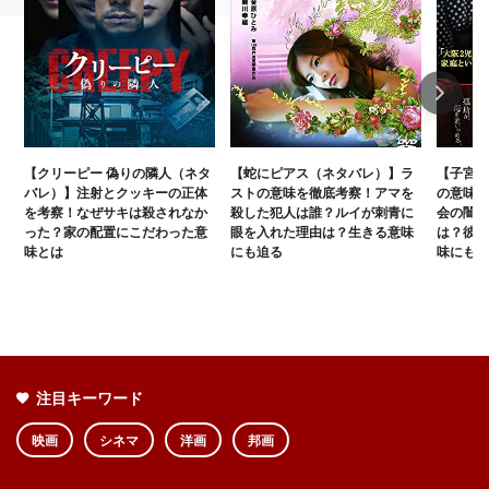
Next
【クリーピー 偽りの隣人（ネタ
【蛇にピアス（ネタバレ）】ラ
【子宮に
バレ）】注射とクッキーの正体
ストの意味を徹底考察！アマを
の意味を
を考察！なぜサキは殺されなか
殺した犯人は誰？ルイが刺青に
会の闇と
った？家の配置にこだわった意
眼を入れた理由は？生きる意味
は？彼女
味とは
にも迫る
味にも迫
注目キーワード
映画
シネマ
洋画
邦画