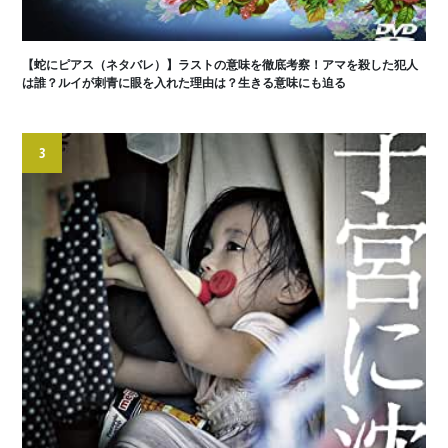
【蛇にピアス（ネタバレ）】ラストの意味を徹底考察！アマを殺した犯人
は誰？ルイが刺青に眼を入れた理由は？生きる意味にも迫る
3