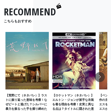
RECOMMEND
こちらもおすすめ
Next
【荒野にて（ネタバレ）】ラス
【ロケットマン（ネタバレ）】
【ベン・
トに振り返った意味を考察！な
エルトン・ジョンが派手な衣装
作の主人
ぜピートと逃げた？シルバーに
を着る理由を考察！史実と異な
エスを間
暴力を振るった手を握り締めた
る点は？タイトルに隠された意
エスが癒