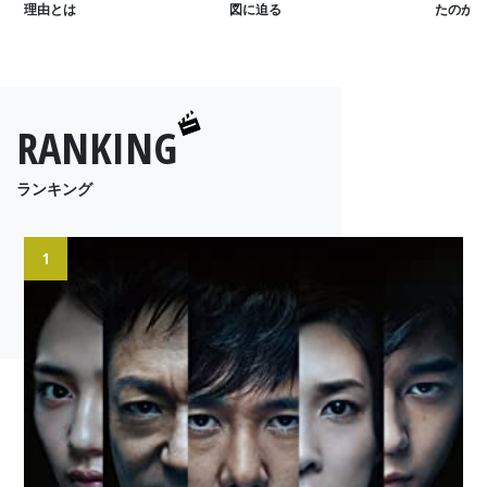
理由とは
図に迫る
たのか
RANKING
ランキング
1