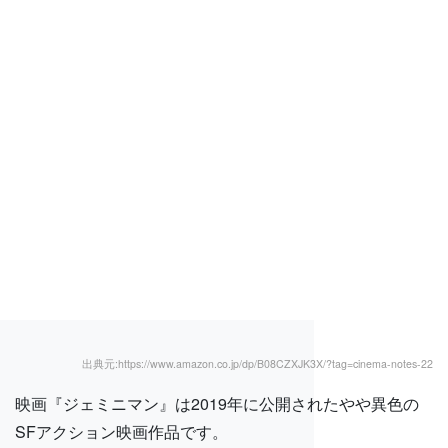
出典元:https://www.amazon.co.jp/dp/B08CZXJK3X/?tag=cinema-notes-22
映画『ジェミニマン』は2019年に公開されたやや異色の
SFアクション映画作品です。