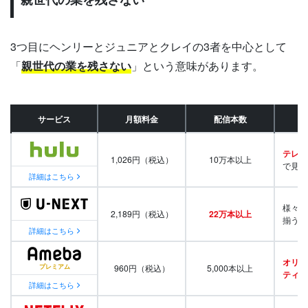
3つ目にヘンリーとジュニアとクレイの3者を中心として
「
親世代の業を残さない
」という意味があります。
サービス
月額料金
配信本数
テレビ
1,026円（税込）
10万本以上
で見放
詳細はこちら
様々な
2,189円（税込）
22万本以上
揃う
詳細はこちら
オリジ
960円（税込）
5,000本以上
ティ番
詳細はこちら