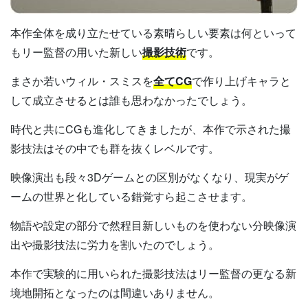
本作全体を成り立たせている素晴らしい要素は何といって
もリー監督の用いた新しい
撮影技術
です。
まさか若いウィル・スミスを
全てCG
で作り上げキャラと
して成立させるとは誰も思わなかったでしょう。
時代と共にCGも進化してきましたが、本作で示された撮
影技法はその中でも群を抜くレベルです。
映像演出も段々3Dゲームとの区別がなくなり、現実がゲ
ームの世界と化している錯覚すら起こさせます。
物語や設定の部分で然程目新しいものを使わない分映像演
出や撮影技法に労力を割いたのでしょう。
本作で実験的に用いられた撮影技法はリー監督の更なる新
境地開拓となったのは間違いありません。