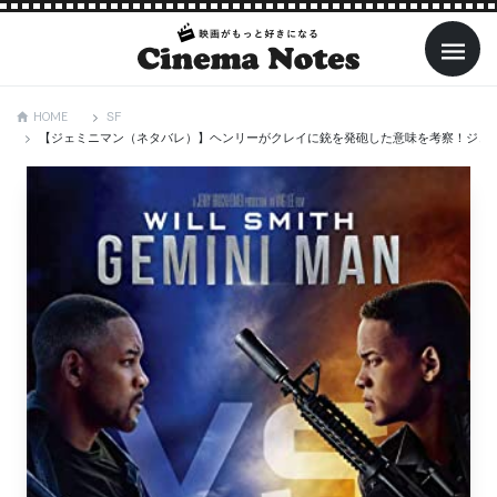
SF
HOME
【ジェミニマン（ネタバレ）】ヘンリーがクレイに銃を発砲した意味を考察！ジェ