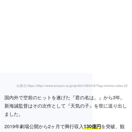
出典元:https://https://www.amazon.co.jp/dp/4041084318/?tag=cinema-notes-22
国内外で空前のヒットを遂げた『君の名は。』から3年。
新海誠監督はその次作として『天気の子』を世に送り出し
ました。
2019年劇場公開から2ヶ月で興行収入
130億円
を突破、観