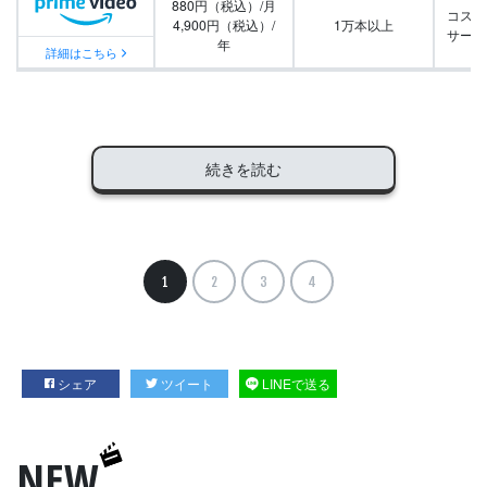
880円（税込）/月
コスパ
4,900円（税込）/
1万本以上
サービ
年
詳細はこちら
続きを読む
1
2
3
4
シェア
ツイート
LINEで送る
NEW