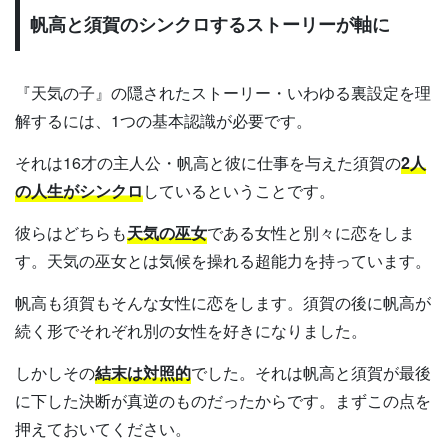
帆高と須賀のシンクロするストーリーが軸に
『天気の子』の隠されたストーリー・いわゆる裏設定を理
解するには、1つの基本認識が必要です。
それは16才の主人公・帆高と彼に仕事を与えた須賀の
2人
の人生がシンクロ
しているということです。
彼らはどちらも
天気の巫女
である女性と別々に恋をしま
す。天気の巫女とは気候を操れる超能力を持っています。
帆高も須賀もそんな女性に恋をします。須賀の後に帆高が
続く形でそれぞれ別の女性を好きになりました。
しかしその
結末は対照的
でした。それは帆高と須賀が最後
に下した決断が真逆のものだったからです。まずこの点を
押えておいてください。