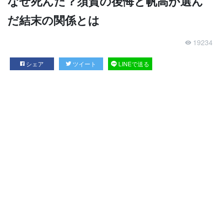
なぜ死んだ？須賀の後悔と帆高が選ん
だ結末の関係とは
19234
シェア
ツイート
LINEで送る