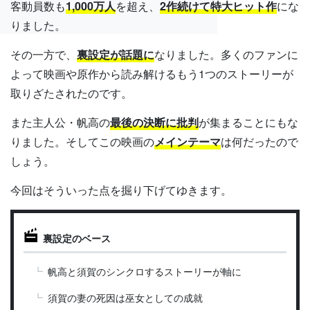
客動員数も
1,000万人
を超え、
2作続けて特大ヒット作
にな
りました。
その一方で、
裏設定が話題に
なりました。多くのファンに
よって映画や原作から読み解けるもう1つのストーリーが
取りざたされたのです。
また主人公・帆高の
最後の決断に批判
が集まることにもな
りました。そしてこの映画の
メインテーマ
は何だったので
しょう。
今回はそういった点を掘り下げてゆきます。
裏設定のベース
帆高と須賀のシンクロするストーリーが軸に
須賀の妻の死因は巫女としての成就