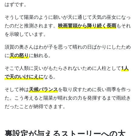
はずです。
そうして陽菜のように願いが天に通じて天気の巫女になっ
たのだと推測されます。
映画冒頭から降り続く長雨
もそれ
を示唆しています。
須賀の奥さんはわが子を思って晴れの日ばかりにしたため
に
天の怒り
に触れる。
そこで人類に災いがもたらされないために人柱として
1人
で天のいけにえに
なる。
そして神は
天候バランス
を取り戻すために長い雨季を作っ
た。こう考えると陽菜が晴れ女の力を発揮するまで雨続き
だったことが納得できます。
裏設定が与えるストーリーへの大