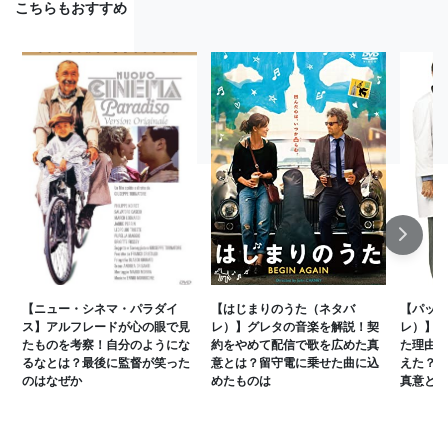
こちらもおすすめ
Next
【ニュー・シネマ・パラダイ
【はじまりのうた（ネタバ
【パッチ
ス】アルフレードが心の眼で見
レ）】グレタの音楽を解説！契
レ）】成
たものを考察！自分のようにな
約をやめて配信で歌を広めた真
た理由を
るなとは？最後に監督が笑った
意とは？留守電に乗せた曲に込
えた？懲
のはなぜか
めたものは
真意とは