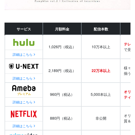
サービス
月額料金
配信本数
テレビ
1,026円（税込）
10万本以上
で見放
詳細はこちら
様々な
2,189円（税込）
22万本以上
揃う
詳細はこちら
オリジ
960円（税込）
5,000本以上
ティ番
詳細はこちら
オリジ
880円（税込）
非公開
質＆量
詳細はこちら