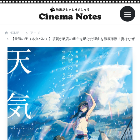
アニメ
HOME
【天気の子（ネタバレ）】須賀が帆高の逃亡を助けた理由を徹底考察！妻はなぜ死